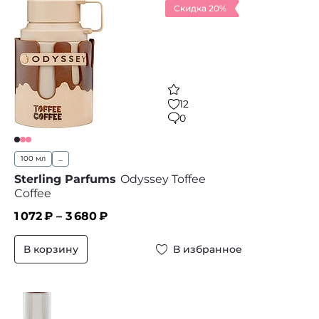
Скидка 20%
12
0
100 мл
...
Sterling Parfums
Odyssey Toffee
Coffee
1 072
₽ –
3 680
₽
В корзину
В избранное