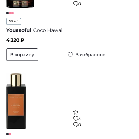
0
50 мл
Youssoful
Coco Hawaii
4 320
₽
В корзину
В избранное
3
0