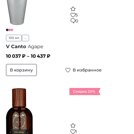
5
0
100 мл
...
V Canto
Agape
10 037
₽ –
10 437
₽
В корзину
В избранное
Скидка 20%
1