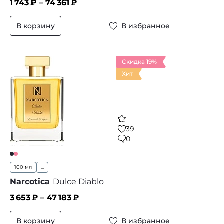
1 743
₽ –
74 361
₽
В корзину
В избранное
Скидка 19%
Хит
39
0
100 мл
...
Narcotica
Dulce Diablo
3 653
₽ –
47 183
₽
В корзину
В избранное