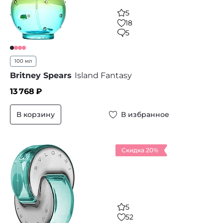
5
18
5
100 мл
Britney Spears
Island Fantasy
13 768
₽
В корзину
В избранное
Скидка 20%
5
52