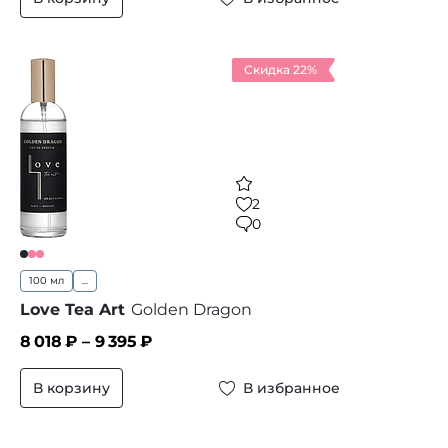
Скидка 22%
2
0
100 мл
...
Love Tea Art
Golden Dragon
8 018
₽ –
9 395
₽
В корзину
В избранное