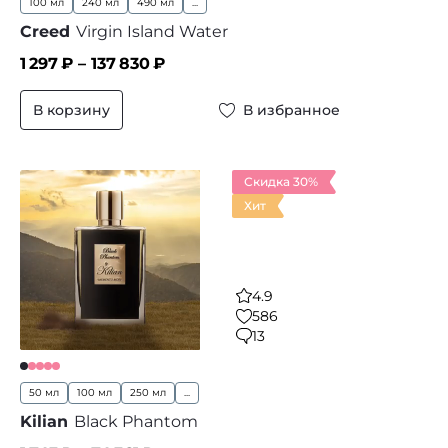
100 мл
240 мл
490 мл
...
Creed
Virgin Island Water
1 297
₽ –
137 830
₽
В корзину
В избранное
Скидка 30%
Хит
4.9
586
13
50 мл
100 мл
250 мл
...
Kilian
Black Phantom