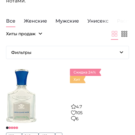
нотами.
Все
Женские
Мужские
Унисекс
Распр
Хиты продаж
Фильтры
Скидка 24%
Хит
4.7
105
6