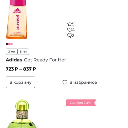
5
4
2
3 мл
5 мл
Adidas
Get Ready For Her
723
₽ –
837
₽
В корзину
В избранное
Скидка 20%