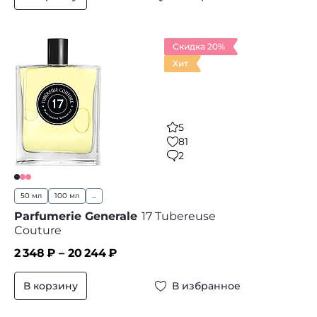
Скидка 20%
Хит
5
81
2
50 мл
100 мл
...
Parfumerie Generale
17 Tubereuse
Couture
2 348
₽ –
20 244
₽
В корзину
В избранное