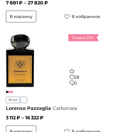
7 881
₽ –
27 820
₽
В корзину
В избранное
Скидка 22%
28
0
50 мл
...
Lorenzo Pazzaglia
Carbonara
3 112
₽ –
16 322
₽
В корзину
В избранное