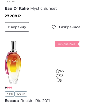
100 мл
Eau D`Italie
Mystic Sunset
27 208
₽
В корзину
В избранное
Скидка 24%
4.7
23
6
4 мл
100 мл
Escada
Rockin' Rio 2011