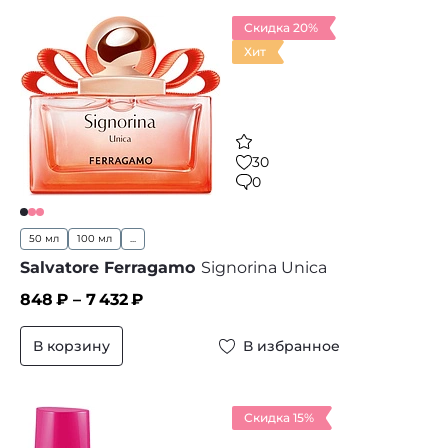
Скидка 20%
Хит
30
0
50 мл
100 мл
...
Salvatore Ferragamo
Signorina Unica
848
₽ –
7 432
₽
В корзину
В избранное
Скидка 15%