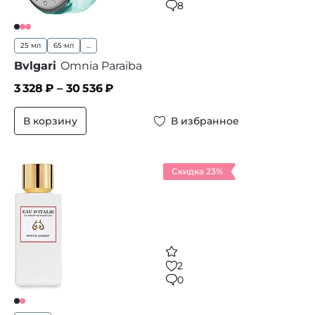
8
25 мл
65 мл
...
Bvlgari
Omnia Paraiba
3 328
₽ –
30 536
₽
В корзину
В избранное
Скидка 23%
2
0