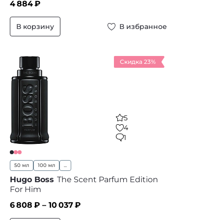
4 884
₽
В корзину
В избранное
Скидка 23%
5
4
1
50 мл
100 мл
...
Hugo Boss
The Scent Parfum Edition
For Him
6 808
₽ –
10 037
₽