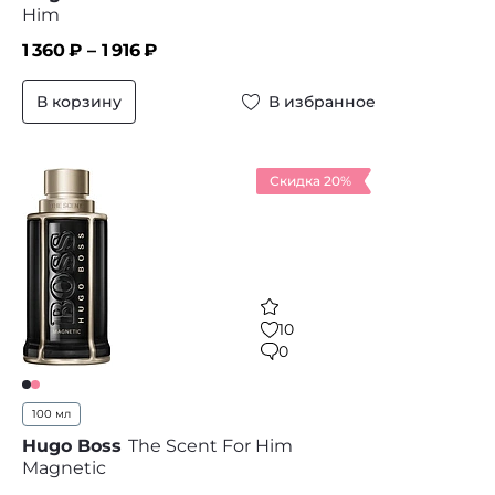
Him
1 360
₽ –
1 916
₽
В корзину
В избранное
Скидка 20%
10
0
100 мл
Hugo Boss
The Scent For Him
Magnetic