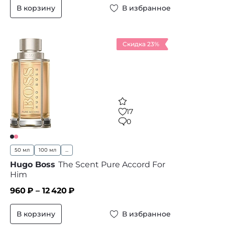
В корзину
В избранное
Скидка 23%
17
0
50 мл
100 мл
...
Hugo Boss
The Scent Pure Accord For
Him
960
₽ –
12 420
₽
В корзину
В избранное