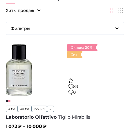
Хиты продаж
Фильтры
Скидка 20%
Хит
83
0
2 мл
30 мл
100 мл
...
Laboratorio Olfattivo
Tiglio Mirabilis
1 072
₽ –
10 000
₽