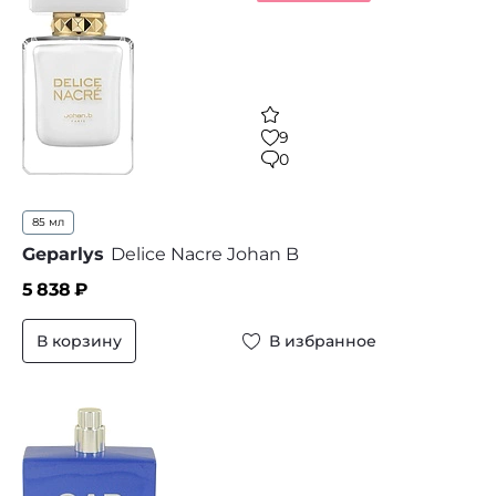
9
0
85 мл
Geparlys
Delice Nacre Johan B
5 838
₽
В корзину
В избранное