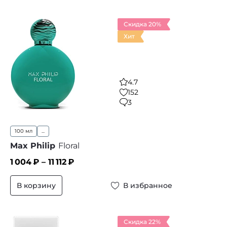
Скидка 20%
Хит
4.7
152
3
100 мл
...
Max Philip
Floral
1 004
₽ –
11 112
₽
В корзину
В избранное
Скидка 22%