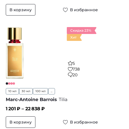
В корзину
В избранное
Скидка 23%
Хит
5
738
20
10 мл
30 мл
100 мл
...
Marc-Antoine Barrois
Tilia
1 201
₽ –
22 838
₽
В корзину
В избранное