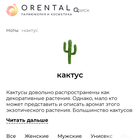
ORENTAL
Искать
ПАРФЮМЕРИЯ И КОСМЕТИКА
Ноты
кактус
кактус
Кактусы довольно распространены как
декоративные растения. Однако, мало кто
может представить и описать аромат этого
экзотического растения. Большинство кактусов
не имеет запаха, но существуют отдельные
Читать дальше
виды с восхитительным ароматом. Достаточно
распространенным является использование
эфирного масла опунции или мексиканского
Все
Женские
Мужские
Унисекс
Распр
кактуса, который обладает массивными