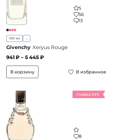
5
56
13
100 мл
...
Givenchy
Xeryus Rouge
941
₽ –
5 445
₽
В корзину
В избранное
Скидка 24%
8