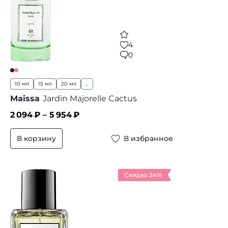
4
0
10 мл
15 мл
20 мл
...
Maissa
Jardin Majorelle Cactus
2 094
₽ –
5 954
₽
В корзину
В избранное
Скидка 24%