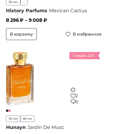
30 мл
...
History Parfums
Mexican Cactus
8 296
₽ –
9 008
₽
В корзину
В избранное
Скидка 22%
2
0
30 мл
60 мл
Hunayn
Jardin De Musc