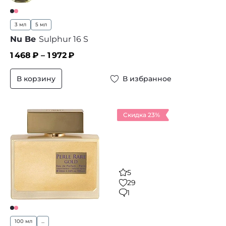
3 мл
5 мл
Nu Be
Sulphur 16 S
1 468
₽ –
1 972
₽
В корзину
В избранное
Скидка 23%
5
29
1
100 мл
...