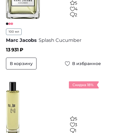
5
4
2
100 мл
Marc Jacobs
Splash Cucumber
13 931
₽
В корзину
В избранное
Скидка 18%
5
3
1