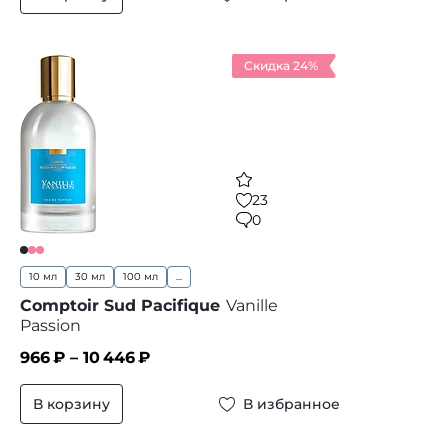
Скидка 24%
23
0
10 мл
30 мл
100 мл
...
Comptoir Sud Pacifique
Vanille
Passion
966
₽ –
10 446
₽
В корзину
В избранное