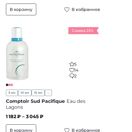
В корзину
В избранное
Скидка 23%
5
14
2
5 мл
10 мл
15 мл
...
Comptoir Sud Pacifique
Eau des
Lagons
1 182
₽ –
3 045
₽
В корзину
В избранное