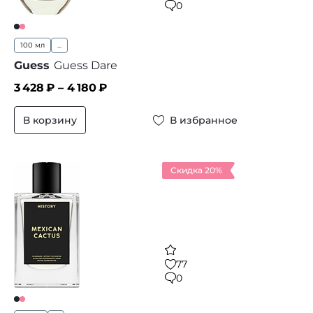
0
100 мл
...
Guess
Guess Dare
3 428
₽ –
4 180
₽
В корзину
В избранное
Скидка 20%
77
0