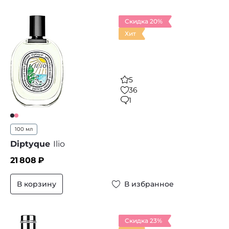
Скидка 20%
Хит
5
36
1
100 мл
Diptyque
Ilio
21 808
₽
В корзину
В избранное
Скидка 23%