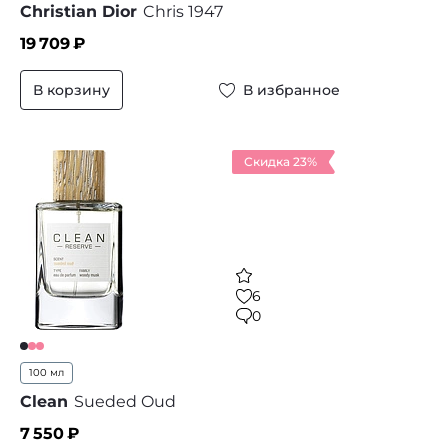
Christian Dior
Chris 1947
19 709
₽
В корзину
В избранное
Скидка 23%
6
0
100 мл
Clean
Sueded Oud
7 550
₽