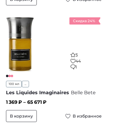
Скидка 24%
3
44
1
100 мл
...
Les Liquides Imaginaires
Belle Bete
1 369
₽ –
65 671
₽
В корзину
В избранное