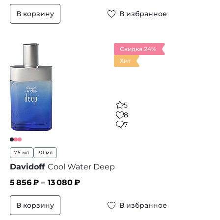
В корзину
В избранное
Скидка 24%
Хит
5
8
7
7.5 мл
30 мл
Davidoff
Cool Water Deep
5 856
₽ –
13 080
₽
В корзину
В избранное