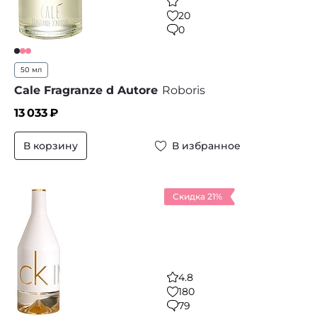
20
0
50 мл
Cale Fragranze d Autore
Roboris
13 033
₽
В корзину
В избранное
Скидка 21%
4.8
180
79