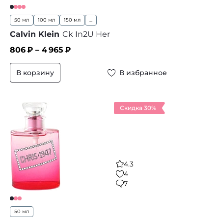
50 мл
100 мл
150 мл
...
Calvin Klein
Ck In2U Her
806
₽ –
4 965
₽
В корзину
В избранное
Скидка 30%
4.3
4
7
50 мл