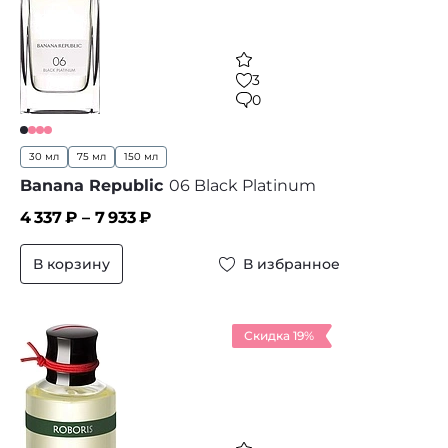
3
0
30 мл
75 мл
150 мл
Banana Republic
06 Black Platinum
4 337
₽ –
7 933
₽
В корзину
В избранное
Скидка 19%