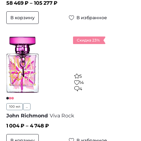
58 469
₽ –
105 277
₽
В корзину
В избранное
Скидка 23%
5
14
4
100 мл
...
John Richmond
Viva Rock
1 004
₽ –
4 748
₽
В корзину
В избранное