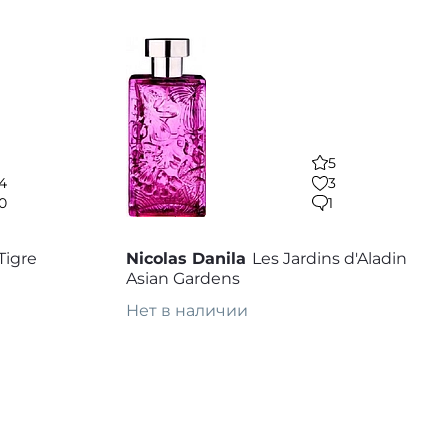
5
4
3
0
1
Tigre
Nicolas Danila
Les Jardins d'Aladin
Asian Gardens
Нет в наличии
Предзаказ
 избранное
В избранное