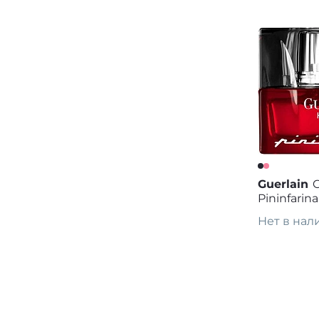
Guerlain
Pininfarina
Нет в нал
Предза