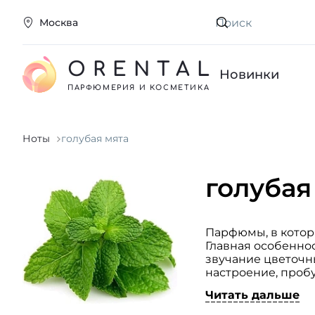
Москва
Искать
ORENTAL
Новинки
ПАРФЮМЕРИЯ И КОСМЕТИКА
Ноты
голубая мята
голубая
Парфюмы, в котор
Главная особеннос
звучание цветочн
настроение, проб
приятного холодка
Читать дальше