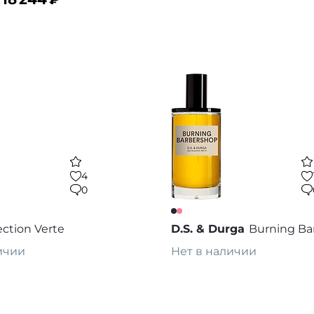
ину
Предзаказ
В избранное
В
4
0
ection Verte
D.S. & Durga
Burning Ba
ичии
Нет в наличии
каз
Предзаказ
В избранное
В