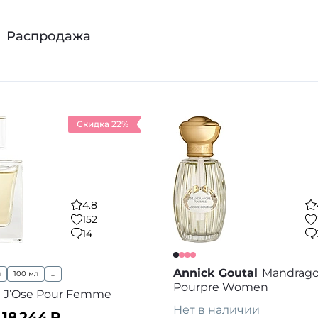
Распродажа
Скидка 22%
4.8
152
14
Annick Goutal
Mandrago
л
100 мл
...
Pourpre Women
J’Ose Pour Femme
Нет в наличии
–
18 244
₽