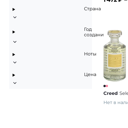
Страна
В корз
Год
создания
Ноты
Цена
Creed
Sel
Нет в нал
Предза