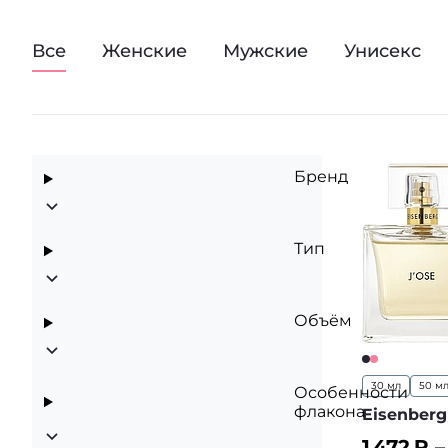
Все
Женские
Мужские
Унисекс
Бренд
Тип
Объём
30 мл
50 м
Особенности
флакона
Eisenberg
1 472
₽ 