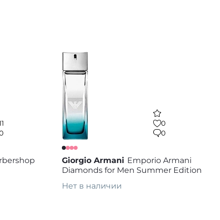
Предзаказ
 избранное
В избранное
11
0
0
0
rbershop
Giorgio Armani
Emporio Armani
Diamonds for Men Summer Edition
Нет в наличии
Предзаказ
 избранное
В избранное