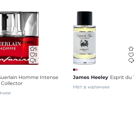
5
3
1
Guerlain Homme Intense
James Heeley
Esprit du 
 Collector
Нет в наличии
ичии
каз
Предзаказ
В избранное
В