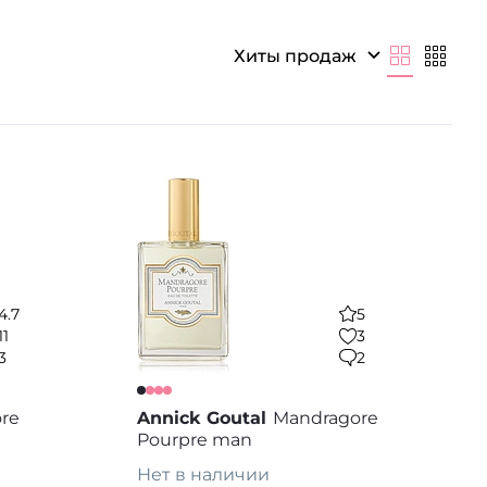
Хиты продаж
4.7
5
11
3
3
2
re
Annick Goutal
Mandragore
Pourpre man
Нет в наличии