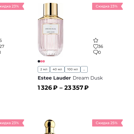
кидка 23%
Скидка 23%
5
27
36
1
0
2 мл
40 мл
100 мл
...
Estee Lauder
Dream Dusk
1 326
₽ –
23 357
₽
В корзину
 избранное
В избранное
кидка 23%
Скидка 25%