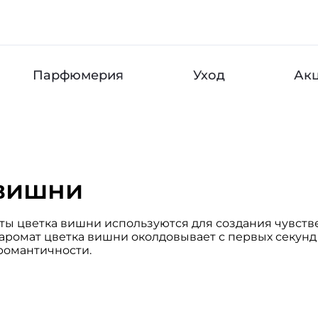
Парфюмерия
Уход
Ак
 вишни
ы цветка вишни используются для создания чувств
 аромат цветка вишни околдовывает с первых секунд
романтичности.