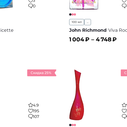
3
0
100 мл
...
icette
John Richmond
Viva Ro
1 004
₽ –
4 748
₽
ину
В корзину
В избранное
В
Скидка 25%
С
4.9
195
107