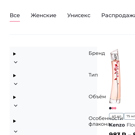
Все
Женские
Унисекс
Распродаж
Бренд
Тип
Объём
40 мл
75 м
Особенности
флакона
Kenzo
Flo
983
₽ –