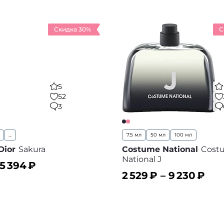
Скидка 30%
С
5
52
3
...
7.5 мл
50 мл
100 мл
Dior
Sakura
Costume National
Cost
National J
5 394
₽
2 529
₽ –
9 230
₽
ину
В корзину
В избранное
В