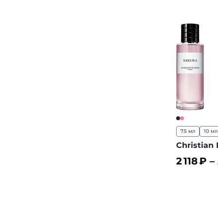
7.5 мл
10 мл
Christian 
2 118
₽ –
В корз