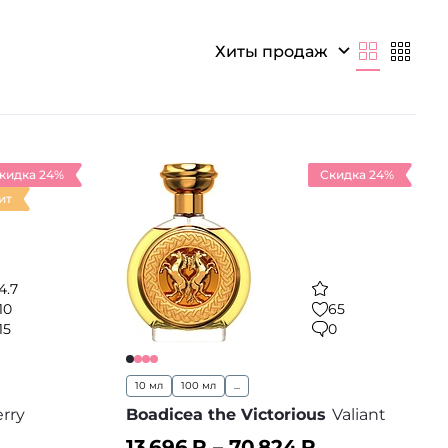
Хиты продаж
кидка 24%
Скидка 24%
ит
4.7
10
65
15
0
10 мл
100 мл
...
rry
Boadicea the Victorious
Valiant
13 696
₽ –
70 824
₽