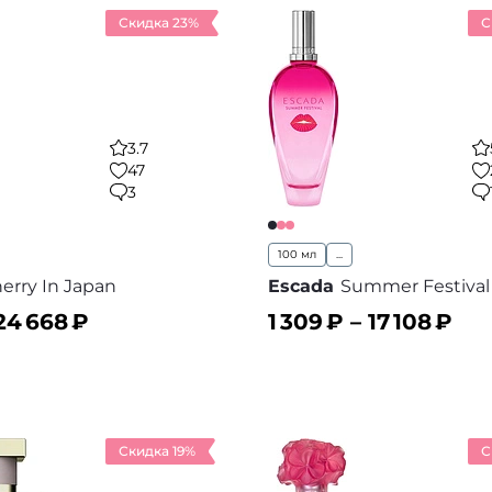
Скидка 23%
С
3.7
47
3
100 мл
...
erry In Japan
Escada
Summer Festival
24 668
₽
1 309
₽ –
17 108
₽
ину
В корзину
В избранное
В
Скидка 19%
С