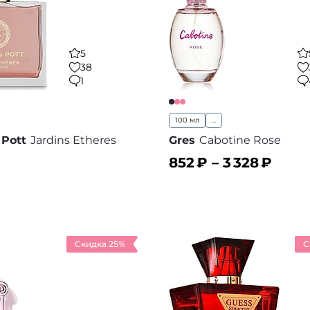
5
38
1
100 мл
...
Pott
Jardins Etheres
Gres
Cabotine Rose
852
₽ –
3 328
₽
ину
В корзину
В избранное
В
Скидка 25%
С