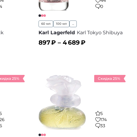
14
44
4
0
60 мл
100 мл
...
ck
Karl Lagerfeld
Karl Tokyo Shibuya
897
₽ –
4 689
₽
В корзину
 избранное
В избранное
кидка 25%
Скидка 25%
5
5
26
174
6
33