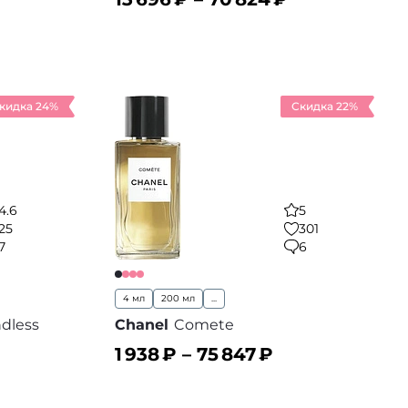
В корзину
 избранное
В избранное
кидка 24%
Скидка 22%
4.6
5
25
301
7
6
4 мл
200 мл
...
dless
Chanel
Comete
1 938
₽ –
75 847
₽
В корзину
 избранное
В избранное