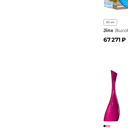
30 мл
Jinx
Bucol
67 271
₽
В корз