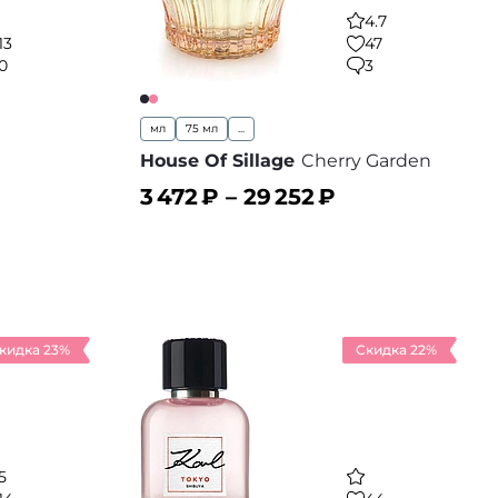
4.7
13
47
0
3
мл
75 мл
...
House Of Sillage
Cherry Garden
3 472
₽ –
29 252
₽
В корзину
 избранное
В избранное
кидка 23%
Скидка 22%
5