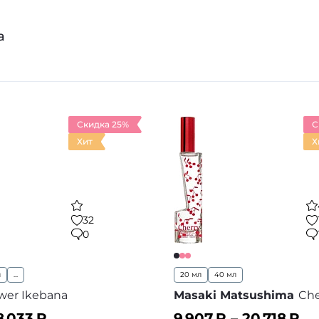
а
Скидка 25%
С
Хит
Х
32
0
л
...
20 мл
40 мл
wer Ikebana
Masaki Matsushima
Che
8 033
₽
9 907
₽ –
20 718
₽