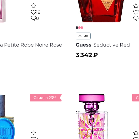
16
0
30 мл
a Petite Robe Noire Rose
Guess
Seductive Red
3 342
₽
ину
В корзину
В избранное
В
Скидка 23%
С