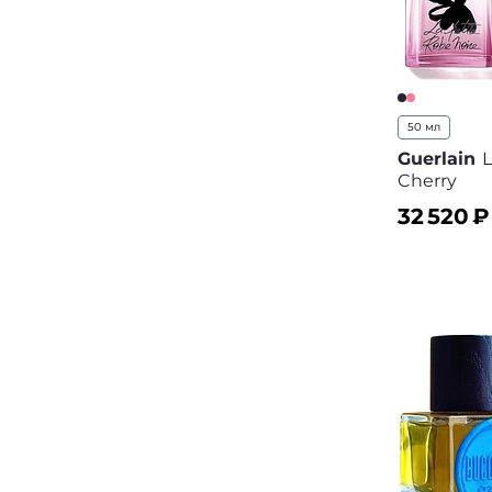
50 мл
Guerlain
L
Cherry
32 520
₽
В корз