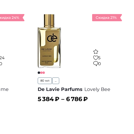
кидка 24%
Скидка 21%
24
5
0
0
80 мл
...
ume
De Lavie Parfums
Lovely Bee
5 384
₽ –
6 786
₽
В корзину
 избранное
В избранное