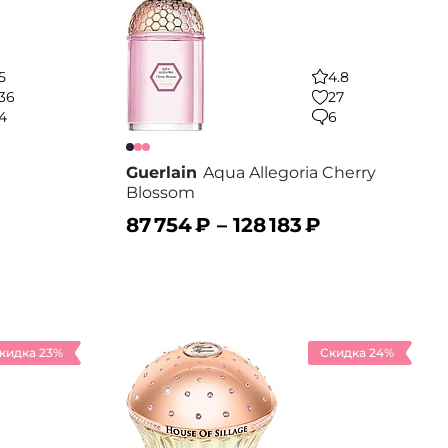
5
4.8
36
27
4
6
Guerlain
Aqua Allegoria Cherry
Blossom
87 754
₽ –
128 183
₽
В корзину
 избранное
В избранное
кидка 23%
Скидка 24%