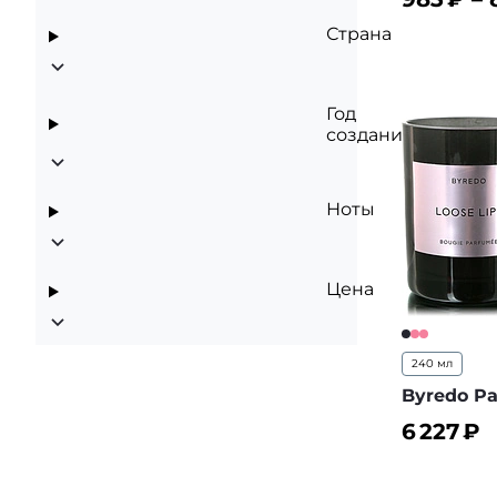
Страна
В корз
Год
создания
Ноты
Цена
240 мл
Byredo P
6 227
₽
В корз