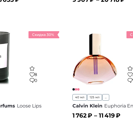
ину
В корзину
В избранное
В
Скидка 30%
С
8
0
40 мл
125 мл
...
arfums
Loose Lips
Calvin Klein
Euphoria En
1 762
₽ –
11 419
₽
ину
В корзину
В избранное
В