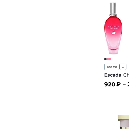
100 мл
...
Escada
Ch
920
₽ –
В корз