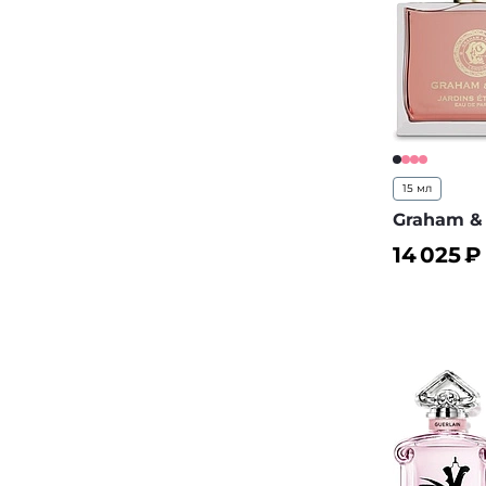
15 мл
Graham & 
14 025
₽
В корз