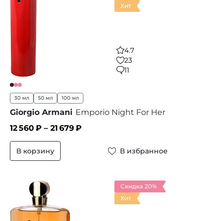
Хит
4.7
23
11
30 мл
50 мл
100 мл
Giorgio Armani
Emporio Night For Her
12 560
₽ –
21 679
₽
В корзину
В избранное
Скидка 20%
Хит