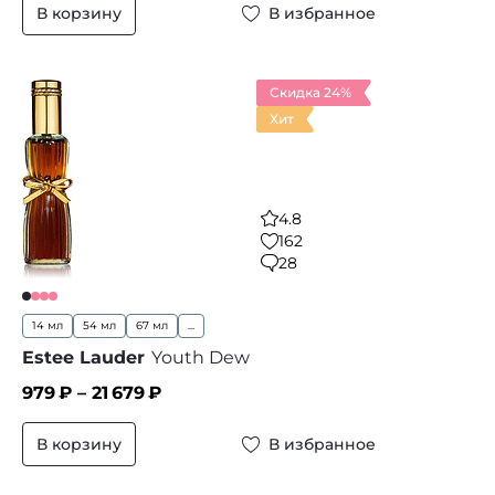
В корзину
В избранное
Скидка 24%
Хит
4.8
162
28
14 мл
54 мл
67 мл
...
Estee Lauder
Youth Dew
979
₽ –
21 679
₽
В корзину
В избранное