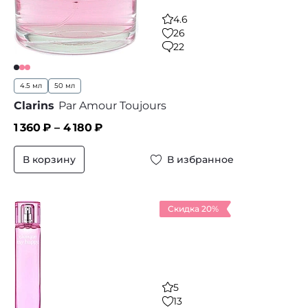
4.6
26
22
4.5 мл
50 мл
Clarins
Par Amour Toujours
1 360
₽ –
4 180
₽
В корзину
В избранное
Скидка 20%
5
13