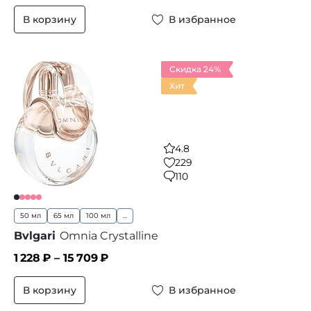
В корзину
В избранное
Скидка 24%
Хит
4.8
229
110
50 мл
65 мл
100 мл
...
Bvlgari
Omnia Crystalline
1 228
₽ –
15 709
₽
В корзину
В избранное