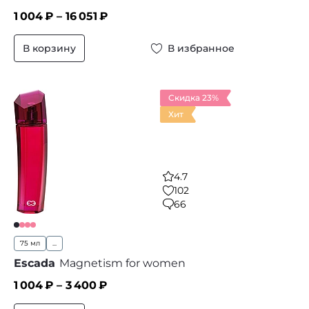
1 004
₽ –
16 051
₽
В корзину
В избранное
Скидка 23%
Хит
4.7
102
66
75 мл
...
Escada
Magnetism for women
1 004
₽ –
3 400
₽