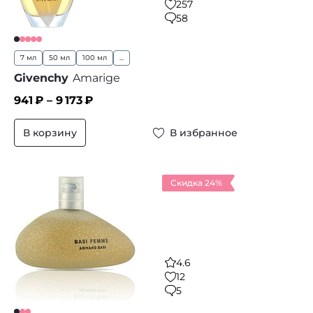
257
58
7 мл
50 мл
100 мл
...
Givenchy
Amarige
941
₽ –
9 173
₽
В корзину
В избранное
Скидка 24%
4.6
12
5