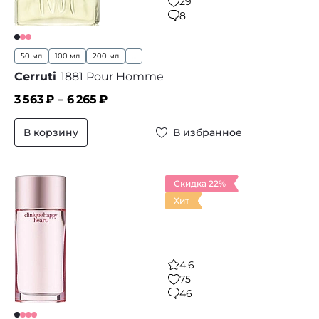
29
8
50 мл
100 мл
200 мл
...
Cerruti
1881 Pour Homme
3 563
₽ –
6 265
₽
В корзину
В избранное
Скидка 22%
Хит
4.6
75
46