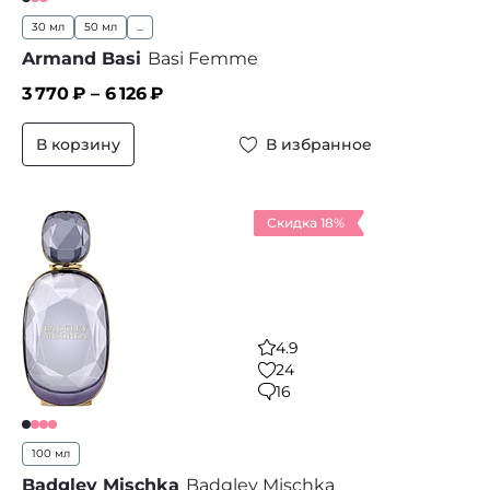
30 мл
50 мл
...
Armand Basi
Basi Femme
3 770
₽ –
6 126
₽
В корзину
В избранное
Скидка 18%
4.9
24
16
100 мл
Badgley Mischka
Badgley Mischka