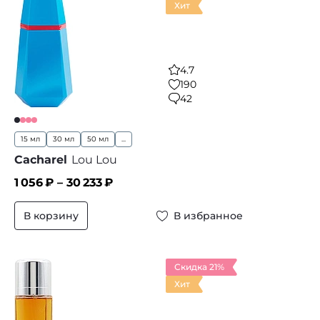
Хит
4.7
190
42
15 мл
30 мл
50 мл
...
Cacharel
Lou Lou
1 056
₽ –
30 233
₽
В корзину
В избранное
Скидка 21%
Хит