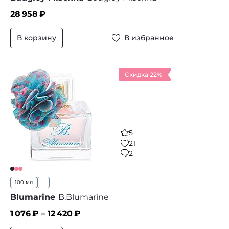
28 958
₽
В корзину
В избранное
Скидка 22%
5
21
2
100 мл
...
Blumarine
B.Blumarine
1 076
₽ –
12 420
₽