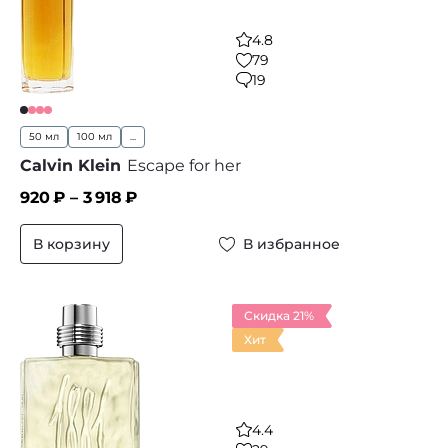
4.8
79
19
50 мл
100 мл
...
Calvin Klein
Escape for her
920
₽ –
3 918
₽
В корзину
В избранное
Скидка 21%
Хит
4.4