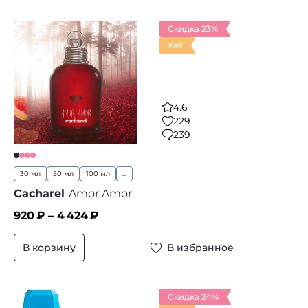
Скидка 23%
Хит
4.6
229
239
30 мл
50 мл
100 мл
...
Cacharel
Amor Amor
920
₽ –
4 424
₽
В корзину
В избранное
Скидка 24%