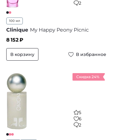
2
100 мл
Clinique
My Happy Peony Picnic
8 152
₽
В корзину
В избранное
Скидка 24%
5
6
2