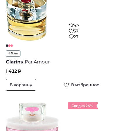
4.7
37
27
4.5 мл
Clarins
Par Amour
1 432
₽
В корзину
В избранное
Скидка 24%