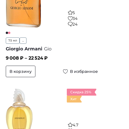
5
34
24
7.5 мл
...
Giorgio Armani
Gio
9 008
₽ –
22 524
₽
В корзину
В избранное
Скидка 25%
Хит
4.7