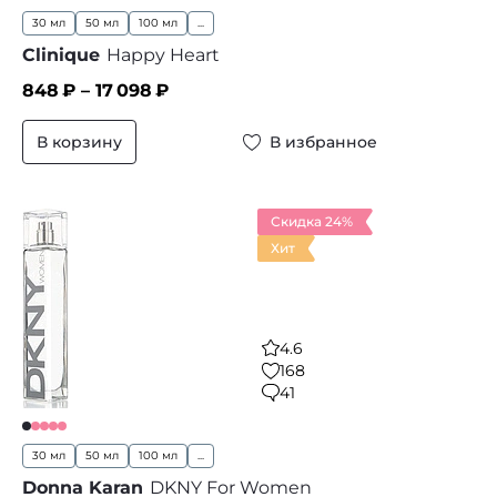
30 мл
50 мл
100 мл
...
Clinique
Happy Heart
848
₽ –
17 098
₽
В корзину
В избранное
Скидка 24%
Хит
4.6
168
41
30 мл
50 мл
100 мл
...
Donna Karan
DKNY For Women