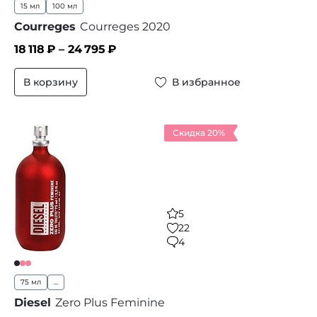
15 мл
100 мл
Courreges
Courreges 2020
18 118
₽ –
24 795
₽
В корзину
В избранное
Скидка 20%
5
22
4
75 мл
...
Diesel
Zero Plus Feminine