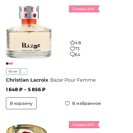
Скидка 24%
4.8
73
64
50 мл
...
Christian Lacroix
Bazar Pour Femme
1 648
₽ –
5 856
₽
В корзину
В избранное
Скидка 20%