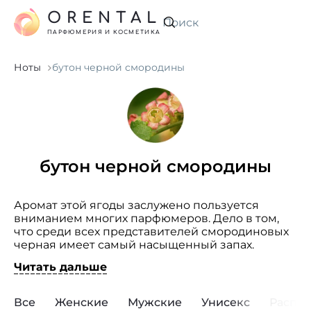
ORENTAL
Искать
ПАРФЮМЕРИЯ И КОСМЕТИКА
Ноты
бутон черной смородины
бутон черной смородины
Аромат этой ягоды заслужено пользуется
вниманием многих парфюмеров. Дело в том,
что среди всех представителей смородиновых
черная имеет самый насыщенный запах.
Абсолют черной смородины, получаемый
Читать дальше
из ее почек, нередко используется
в парфюмерии в качестве фиксирующей
составляющей композиции. Духи с запахом
Все
Женские
Мужские
Унисекс
Распр
черной смородины в большинстве случаев