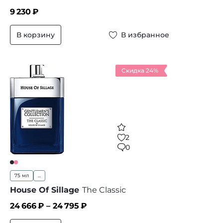
9 230
₽
В корзину
В избранное
Скидка 24%
2
0
75 мл
...
House Of Sillage
The Classic
24 666
₽ –
24 795
₽