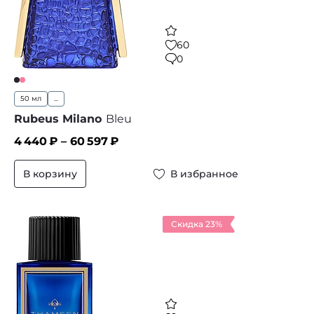
60
0
50 мл
...
Rubeus Milano
Bleu
4 440
₽ –
60 597
₽
В корзину
В избранное
Скидка 23%