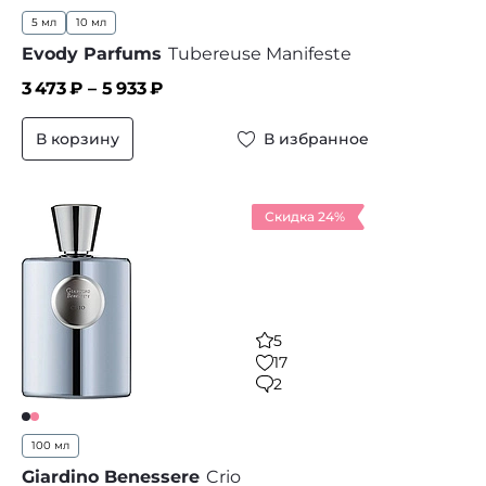
5 мл
10 мл
Evody Parfums
Tubereuse Manifeste
3 473
₽ –
5 933
₽
В корзину
В избранное
Скидка 24%
5
17
2
100 мл
Giardino Benessere
Crio