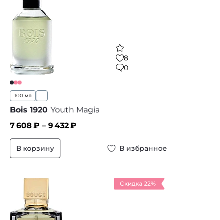
8
0
100 мл
...
Bois 1920
Youth Magia
7 608
₽ –
9 432
₽
В корзину
В избранное
Скидка 22%