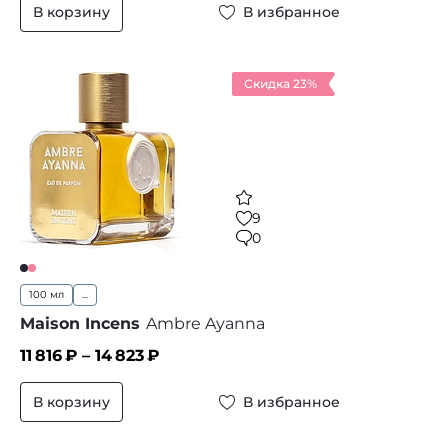
В корзину
В избранное
Скидка 23%
9
0
100 мл
...
Maison Incens
Ambre Ayanna
11 816
₽ –
14 823
₽
В корзину
В избранное