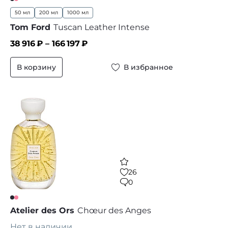
50 мл
200 мл
1000 мл
Tom Ford
Tuscan Leather Intense
38 916
₽ –
166 197
₽
В корзину
В избранное
26
0
Atelier des Ors
Chœur des Anges
Нет в наличии