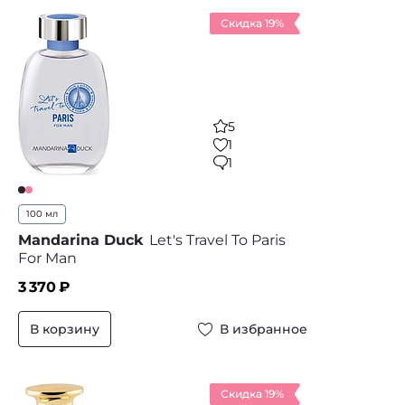
Скидка 19%
5
1
1
100 мл
Mandarina Duck
Let's Travel To Paris
For Man
3 370
₽
В корзину
В избранное
Скидка 19%