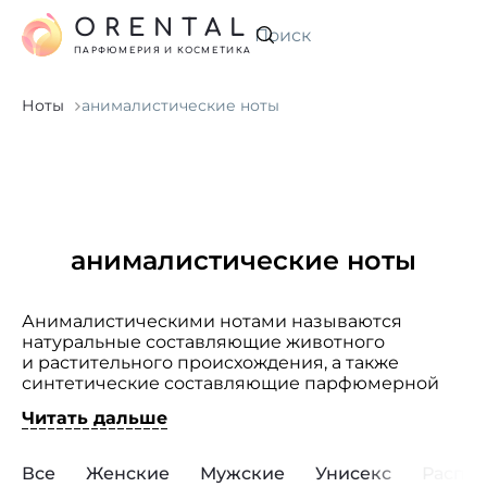
ORENTAL
Искать
ПАРФЮМЕРИЯ И КОСМЕТИКА
Ноты
анималистические ноты
анималистические ноты
Анималистическими нотами называются
натуральные составляющие животного
и растительного происхождения, а также
синтетические составляющие парфюмерной
композиции, обладающие ярко-
Читать дальше
выраженным животным характером.
Традиционными ингредиентами были мускус,
амбра, кастореум и циветта (цибетин). Для
Все
Женские
Мужские
Унисекс
Распр
получения этих веществ животные массово