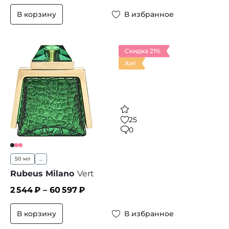
В корзину
В избранное
Скидка 21%
Хит
25
0
50 мл
...
Rubeus Milano
Vert
2 544
₽ –
60 597
₽
В корзину
В избранное