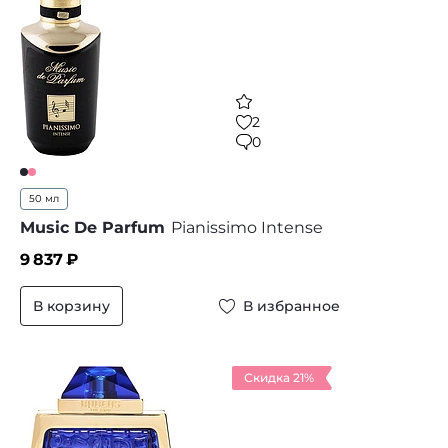
2
0
50 мл
Music De Parfum
Pianissimo Intense
9 837
₽
В корзину
В избранное
Скидка 21%