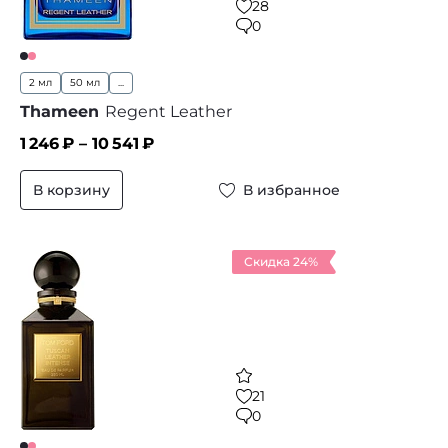
28
0
2 мл
50 мл
...
Thameen
Regent Leather
1 246
₽ –
10 541
₽
В корзину
В избранное
Скидка 24%
21
0