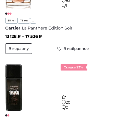
83
1
50 мл
75 мл
...
Cartier
La Panthere Edition Soir
13 128
₽ –
17 536
₽
В корзину
В избранное
Скидка 23%
20
0