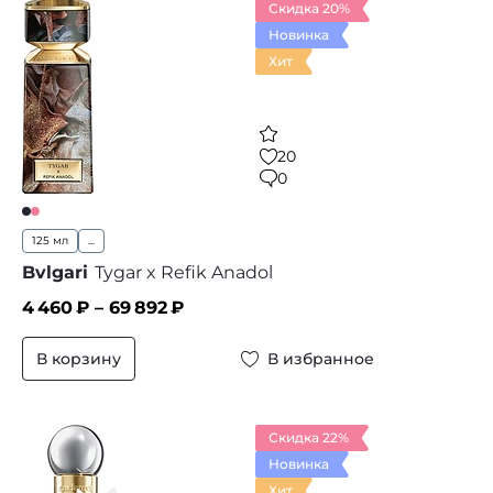
Скидка 20%
Новинка
Хит
20
0
125 мл
...
Bvlgari
Tygar x Refik Anadol
4 460
₽ –
69 892
₽
В корзину
В избранное
Скидка 22%
Новинка
Хит