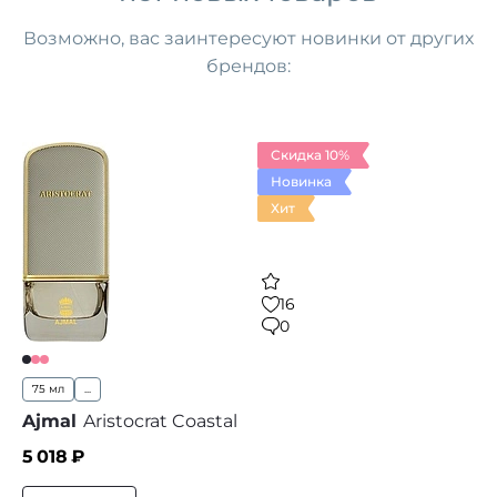
Возможно, вас заинтересуют
новинки от других
брендов
:
Скидка 10%
Новинка
Хит
16
0
75 мл
...
Ajmal
Aristocrat Coastal
5 018
₽