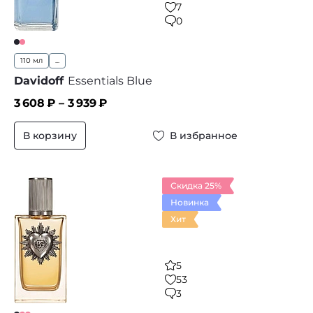
7
0
110 мл
...
Davidoff
Essentials Blue
3 608
₽ –
3 939
₽
В корзину
В избранное
Скидка 25%
Новинка
Хит
5
53
3