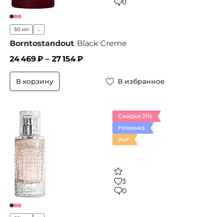
0
50 мл
...
Borntostandout
Black Creme
24 469
₽ –
27 154
₽
В корзину
В избранное
Скидка 21%
Новинка
Хит
3
0