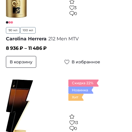
3
0
90 мл
100 мл
Carolina Herrera
212 Men MTV
8 936
₽ –
11 486
₽
В корзину
В избранное
Скидка 22%
Новинка
Хит
13
0