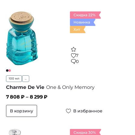
Скидка 22%
Новинка
Хит
7
0
100 мл
...
Charme De Vie
One & Only Memory
7 808
₽ –
8 299
₽
В корзину
В избранное
Скидка 30%