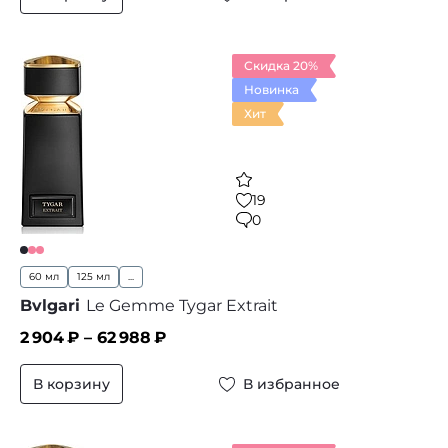
Скидка 20%
Новинка
Хит
19
0
60 мл
125 мл
...
Bvlgari
Le Gemme Tygar Extrait
2 904
₽ –
62 988
₽
В корзину
В избранное