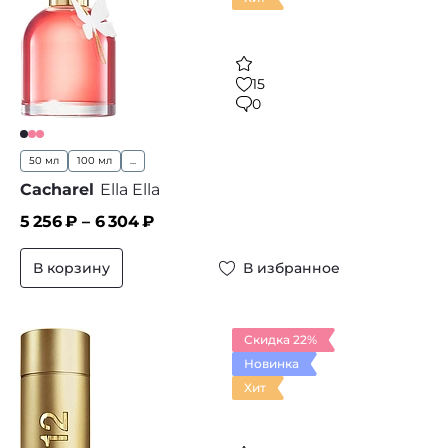
15
0
50 мл
100 мл
...
Cacharel
Ella Ella
5 256
₽ –
6 304
₽
В корзину
В избранное
Скидка 22%
Новинка
Хит