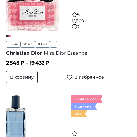
5
100
2
35 мл
50 мл
80 мл
...
Christian Dior
Miss Dior Essence
2 548
₽ –
19 432
₽
В корзину
В избранное
Скидка 22%
Новинка
Хит