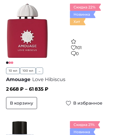
Скидка 22%
Новинка
Хит
101
0
10 мл
100 мл
...
Amouage
Love Hibiscus
2 668
₽ –
61 835
₽
В корзину
В избранное
Скидка 21%
Новинка