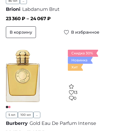
80 мл
...
Brioni
Labdanum Brut
23 360
₽ –
24 067
₽
В корзину
В избранное
Скидка 30%
Новинка
Хит
13
0
5 мл
100 мл
...
Burberry
Gold Eau De Parfum Intense