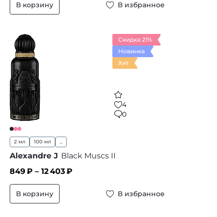
В корзину
В избранное
Скидка 21%
Новинка
Хит
4
0
2 мл
100 мл
...
Alexandre J
Black Muscs II
849
₽ –
12 403
₽
В корзину
В избранное