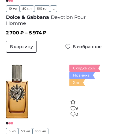
10 мл
50 мл
100 мл
...
Dolce & Gabbana
Devotion Pour
Homme
2 700
₽ –
5 974
₽
В корзину
В избранное
Скидка 25%
Новинка
Хит
9
0
5 мл
50 мл
100 мл