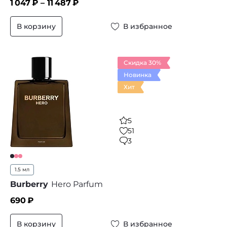
1 047
₽ –
11 487
₽
В корзину
В избранное
Скидка 30%
Новинка
Хит
5
51
3
1.5 мл
Burberry
Hero Parfum
690
₽
В корзину
В избранное