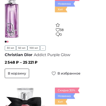
Новинка
Хит
38
0
30 мл
50 мл
100 мл
...
Christian Dior
Addict Purple Glow
2 548
₽ –
25 221
₽
В корзину
В избранное
Скидка 30%
Новинка
Хит