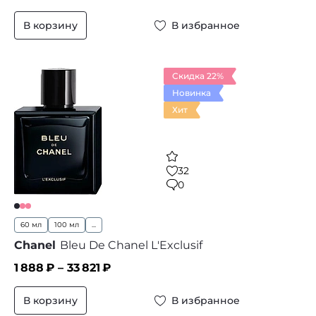
В корзину
В избранное
Скидка 22%
Новинка
Хит
32
0
60 мл
100 мл
...
Chanel
Bleu De Chanel L'Exclusif
1 888
₽ –
33 821
₽
В корзину
В избранное