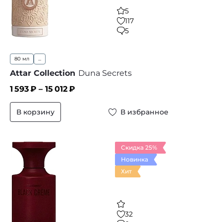
5
117
5
80 мл
...
Attar Collection
Duna Secrets
1 593
₽ –
15 012
₽
В корзину
В избранное
Скидка 25%
Новинка
Хит
32