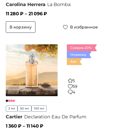
Carolina Herrera
La Bomba
11 280
₽ –
21 096
₽
В корзину
В избранное
Скидка 20%
Новинка
Хит
5
59
4
2 мл
50 мл
100 мл
Cartier
Declaration Eau De Parfum
1 360
₽ –
11 140
₽