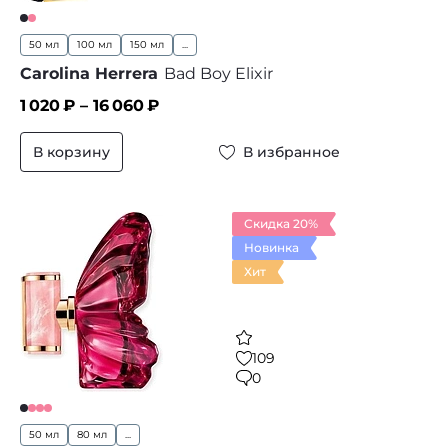
50 мл
100 мл
150 мл
...
Carolina Herrera
Bad Boy Elixir
1 020
₽ –
16 060
₽
В корзину
В избранное
Скидка 20%
Новинка
Хит
109
0
50 мл
80 мл
...