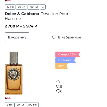
10 мл
50 мл
100 мл
...
Dolce & Gabbana
Devotion Pour
Homme
2 700
₽ –
5 974
₽
В корзину
В избранное
Скидка 25%
Новинка
Хит
9
0
5 мл
50 мл
100 мл