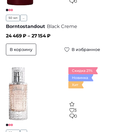
0
50 мл
...
Borntostandout
Black Creme
24 469
₽ –
27 154
₽
В корзину
В избранное
Скидка 21%
Новинка
Хит
3
0