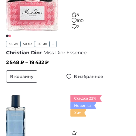
5
100
2
35 мл
50 мл
80 мл
...
Christian Dior
Miss Dior Essence
2 548
₽ –
19 432
₽
В корзину
В избранное
Скидка 22%
Новинка
Хит