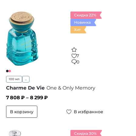
Скидка 22%
Новинка
Хит
7
0
100 мл
...
Charme De Vie
One & Only Memory
7 808
₽ –
8 299
₽
В корзину
В избранное
Скидка 30%