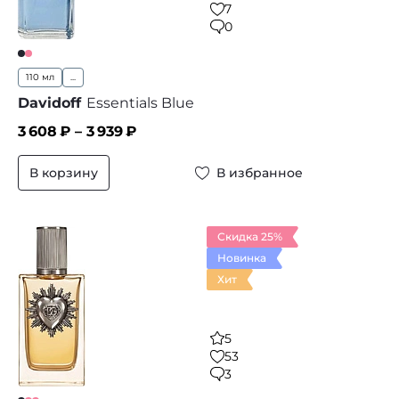
7
0
110 мл
...
Davidoff
Essentials Blue
3 608
₽ –
3 939
₽
В корзину
В избранное
Скидка 25%
Новинка
Хит
5
53
3