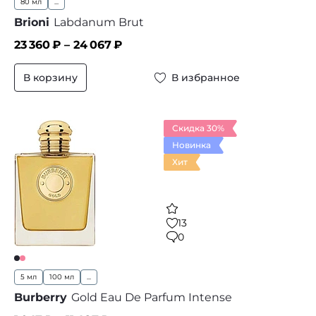
80 мл
...
Brioni
Labdanum Brut
23 360
₽ –
24 067
₽
В корзину
В избранное
Скидка 30%
Новинка
Хит
13
0
5 мл
100 мл
...
Burberry
Gold Eau De Parfum Intense