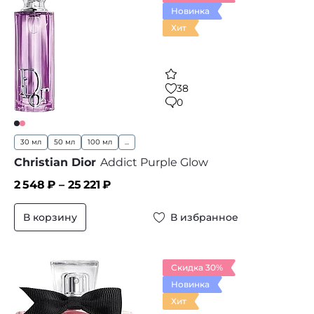
Новинка
Хит
38
0
30 мл
50 мл
100 мл
...
Christian Dior
Addict Purple Glow
2 548
₽ –
25 221
₽
В корзину
В избранное
Скидка 30%
Новинка
Хит