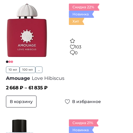
Скидка 22%
Новинка
Хит
103
0
10 мл
100 мл
...
Amouage
Love Hibiscus
2 668
₽ –
61 835
₽
В корзину
В избранное
Скидка 21%
Новинка