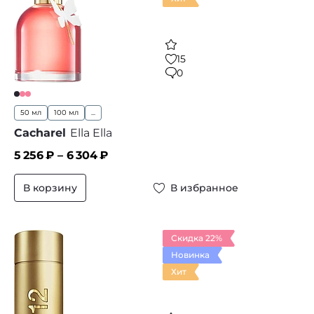
15
0
50 мл
100 мл
...
Cacharel
Ella Ella
5 256
₽ –
6 304
₽
В корзину
В избранное
Скидка 22%
Новинка
Хит