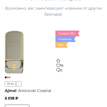
Возможно, вас заинтересуют
новинки от других
брендов
:
Скидка 10%
Новинка
Хит
16
0
75 мл
...
Ajmal
Aristocrat Coastal
5 018
₽