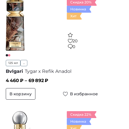
Скидка 20%
Новинка
Хит
20
0
125 мл
...
Bvlgari
Tygar x Refik Anadol
4 460
₽ –
69 892
₽
В корзину
В избранное
Скидка 22%
Новинка
Хит