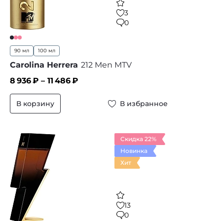
3
0
90 мл
100 мл
Carolina Herrera
212 Men MTV
8 936
₽ –
11 486
₽
В корзину
В избранное
Скидка 22%
Новинка
Хит
13
0