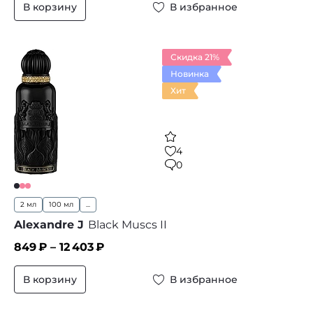
В корзину
В избранное
Скидка 21%
Новинка
Хит
4
0
2 мл
100 мл
...
Alexandre J
Black Muscs II
849
₽ –
12 403
₽
В корзину
В избранное