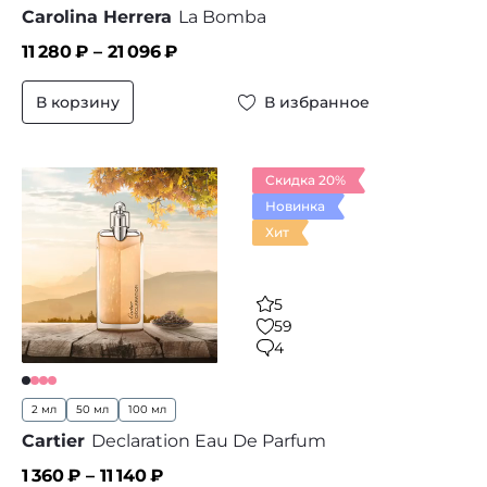
Carolina Herrera
La Bomba
11 280
₽ –
21 096
₽
В корзину
В избранное
Скидка 20%
Новинка
Хит
5
59
4
2 мл
50 мл
100 мл
Cartier
Declaration Eau De Parfum
1 360
₽ –
11 140
₽