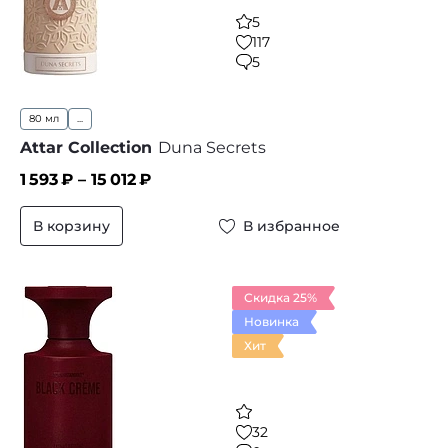
5
117
5
80 мл
...
Attar Collection
Duna Secrets
1 593
₽ –
15 012
₽
В корзину
В избранное
Скидка 25%
Новинка
Хит
32