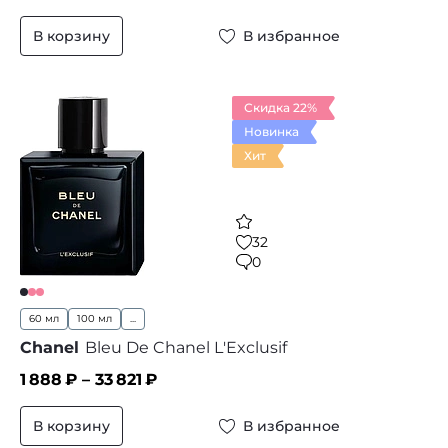
В корзину
В избранное
Скидка 22%
Новинка
Хит
32
0
60 мл
100 мл
...
Chanel
Bleu De Chanel L'Exclusif
1 888
₽ –
33 821
₽
В корзину
В избранное