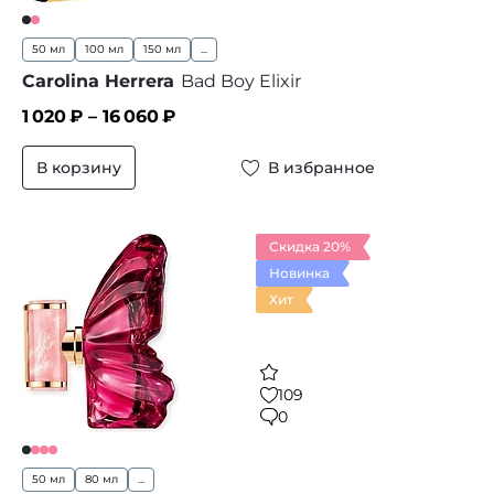
50 мл
100 мл
150 мл
...
Carolina Herrera
Bad Boy Elixir
1 020
₽ –
16 060
₽
В корзину
В избранное
Скидка 20%
Новинка
Хит
109
0
50 мл
80 мл
...