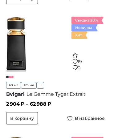
Скидка 20%
Новинка
Хит
19
0
60 мл
125 мл
...
Bvlgari
Le Gemme Tygar Extrait
2 904
₽ –
62 988
₽
В корзину
В избранное