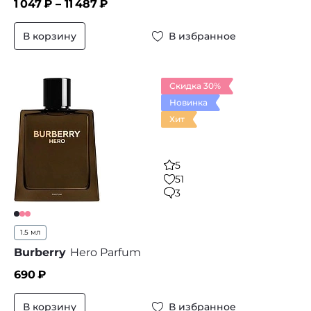
1 047
₽ –
11 487
₽
В корзину
В избранное
Скидка 30%
Новинка
Хит
5
51
3
1.5 мл
Burberry
Hero Parfum
690
₽
В корзину
В избранное