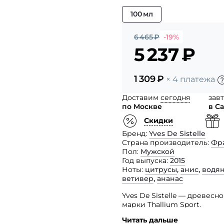
100 мл
6 465
₽
-19%
5 237
₽
1 309
₽
× 4 платежа
Доставим
сегодня
зав
по Москве
в С
Скидки
Бренд
Yves De Sistelle
Страна производитель
Фр
Пол
Мужской
Год выпуска
2015
Ноты
цитрусы
,
анис
,
водян
ветивер
,
ананас
Yves De Sistelle — древе
марки Thallium Sport.
Читать дальше
Этот превосходный освеж