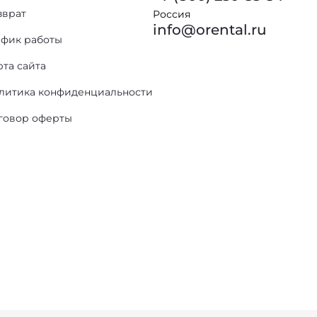
зврат
Россия
info@orental.ru
афик работы
рта сайта
литика конфиденциальности
говор оферты