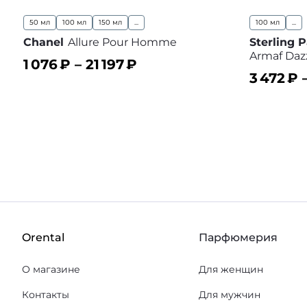
50 мл
100 мл
150 мл
...
100 мл
...
Chanel
Allure Pour Homme
Sterling 
Armaf Daz
1 076
₽ –
21 197
₽
3 472
₽ 
В корзину
В избранное
В корз
Orental
Парфюмерия
О магазине
Для женщин
Контакты
Для мужчин