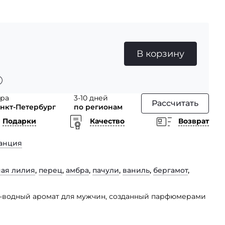
В корзину
тра
3-10 дней
Рассчитать
анкт-Петербург
по регионам
Подарки
Качество
Возврат
анция
ая лилия
,
перец
,
амбра
,
пачули
,
ваниль
,
бергамот
,
сно-водный аромат для мужчин, созданный парфюмерами
ающий аромат адресован современным спортивным