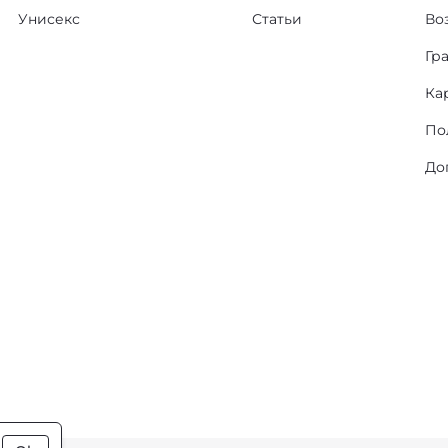
Унисекс
Статьи
Во
Гр
Ка
По
До