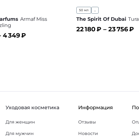
50 мл
...
Parfums
Armaf Miss
The Spirit Of Dubai
Tura
zling
22 180
₽ –
23 756
₽
–
4 349
₽
В корзину
В
ину
В избранное
Уходовая косметика
Информация
П
Для женщин
Отзывы
Оп
Для мужчин
Новости
До