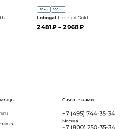
50 мл
100 мл
th
Lobogal
Lobogal Gold
2 481
₽ –
2 968
₽
В корзину
 избранное
В избранное
омощь
Связь с нами
+7 (495) 744-35-34
лата
Москва
ставка
+7 (800) 250-35-34