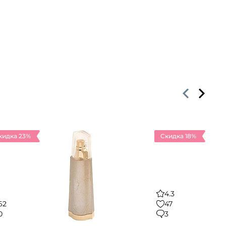
кидка 23%
Скидка 18%
4.3
62
47
0
3