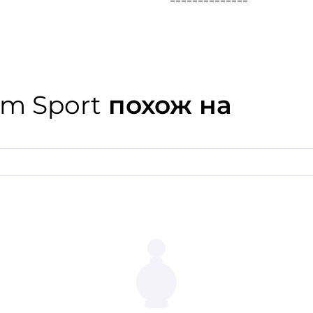
мужчинам, исповедующим 
но при этом обладающим х
Цитрусовые ноты, пряный 
оттенки, земляной ветивер
мелодию, дарят лирически
и таинственное благоухани
um Sport
похож на