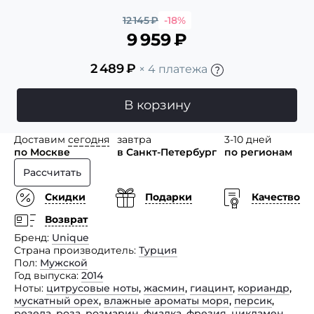
12 145
₽
-18%
9 959
₽
2 489
₽
× 4 платежа
В корзину
Доставим
сегодня
завтра
3-10 дней
по Москве
в Санкт-Петербург
по регионам
Рассчитать
Скидки
Подарки
Качество
Возврат
Бренд
Unique
Страна производитель
Турция
Пол
Мужской
Год выпуска
2014
Ноты
цитрусовые ноты
,
жасмин
,
гиацинт
,
кориандр
,
мускатный орех
,
влажные ароматы моря
,
персик
,
резеда
,
роза
,
розмарин
,
фиалка
,
фрезия
,
цикламен
,