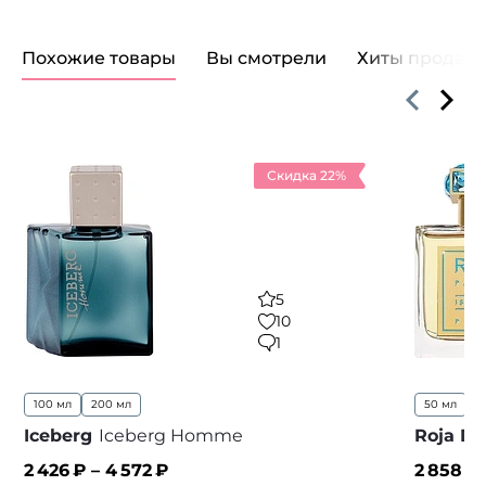
Похожие товары
Вы смотрели
Хиты продаж
Скидка 22%
5
10
1
100 мл
200 мл
50 мл
...
Iceberg
Iceberg Homme
Roja D
2 426
₽ –
4 572
₽
2 858
₽ 