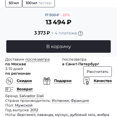
50 мл
100 мл
тестер
17 300
₽
-22%
13 494
₽
3 373
₽
× 4 платежа
В корзину
Доставим
послезавтра
послезавтра
по Москве
в Санкт-Петербург
3-10 дней
Рассчитать
по регионам
Скидки
Подарки
Качество
Возврат
Бренд
Salvador Dali
Страна производитель
Испания
,
Франция
Пол
Мужской
Год выпуска
2012
Ноты
бергамот
,
лаванда
,
мускус
,
дубовый мох
,
амбра