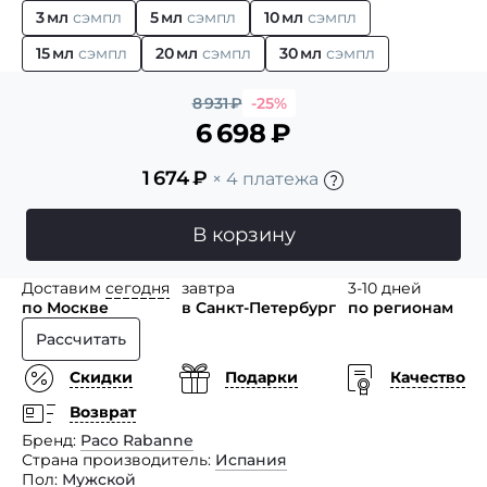
3 мл
сэмпл
5 мл
сэмпл
10 мл
сэмпл
15 мл
сэмпл
20 мл
сэмпл
30 мл
сэмпл
8 931
₽
-25%
6 698
₽
1 674
₽
× 4 платежа
В корзину
Доставим
сегодня
завтра
3-10 дней
по Москве
в Санкт-Петербург
по регионам
Рассчитать
Скидки
Подарки
Качество
Возврат
Бренд
Paco Rabanne
Страна производитель
Испания
Пол
Мужской