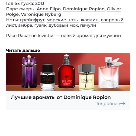
Год выпуска
2013
Парфюмеры
Anne Flipo
,
Dominique Ropion
,
Olivier
Polge
,
Veronique Nyberg
Ноты
грейпфрут
,
морские ноты
,
жасмин
,
лавровый
лист
,
амбра
,
гуаяк
,
дубовый мох
,
пачули
Paco Rabanne Invictus — новый аромат для мужчин.
Новинка характеризуется как свежая и спортивная
Читать дальше
композиция, что выделяет ее на фоне большинства
изданий дома. Его название переводится с латыни как
«непобедимый» — именно для такого мужчины
он и создан. Парфюмерная композиция аромата
открывается сплетением цитрусовых мотивов
с морскими. В сердце звучат жасмин и лавровый
лист. В завершении вступает властная база из гуаяка,
серой амбры, пачули и дубового мха.
Лучшие ароматы от Dominique Ropion
Подробнее