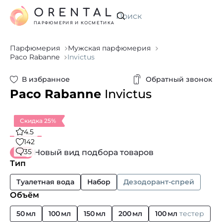
ORENTAL
Искать
ПАРФЮМЕРИЯ И КОСМЕТИКА
Парфюмерия
Мужская парфюмерия
Paco Rabanne
Invictus
В избранное
Обратный звонок
Paco Rabanne
Invictus
Скидка 25%
4.5
142
35
Новый вид подбора товаров
Тип
Туалетная вода
Набор
Дезодорант-спрей
Объём
50 мл
100 мл
150 мл
200 мл
100 мл
тестер