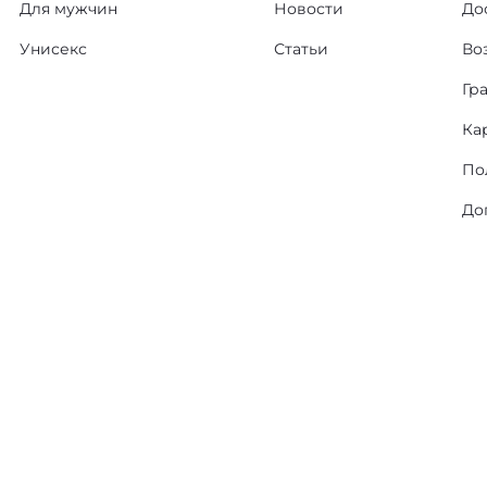
Для мужчин
Новости
До
Унисекс
Статьи
Во
Гр
Ка
По
До