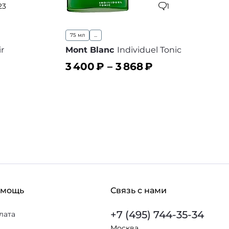
23
1
75 мл
...
r
Mont Blanc
Individuel Tonic
3 400
₽ –
3 868
₽
В корзину
 избранное
В избранное
омощь
Связь с нами
+7 (495) 744-35-34
лата
Москва