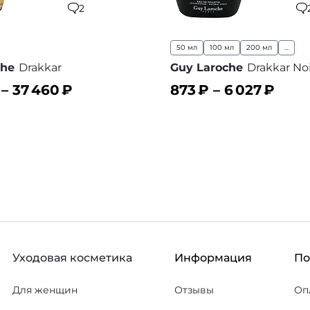
2
50 мл
100 мл
200 мл
...
che
Drakkar
Guy Laroche
Drakkar Noi
 –
37 460
₽
873
₽ –
6 027
₽
ину
В корзину
В избранное
В
Уходовая косметика
Информация
П
Для женщин
Отзывы
Оп