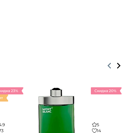
кидка 23%
Скидка 20%
ит
4.9
5
73
14