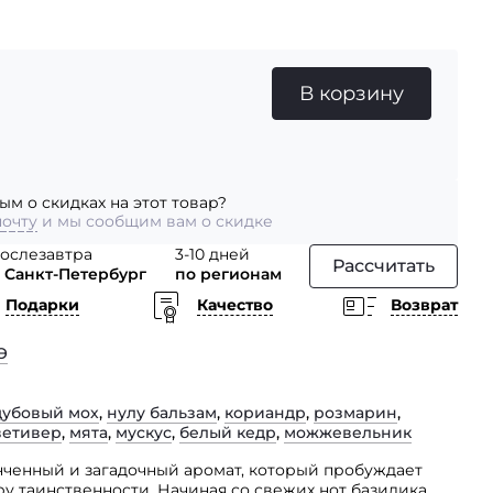
В корзину
ым о скидках на этот товар?
почту
и мы сообщим вам о скидке
ослезавтра
3-10 дней
Рассчитать
 Санкт-Петербург
по регионам
Подарки
Качество
Возврат
Э
дубовый мох
,
нулу бальзам
,
кориандр
,
розмарин
,
ветивер
,
мята
,
мускус
,
белый кедр
,
можжевельник
тонченный и загадочный аромат, который пробуждает
ру таинственности. Начиная со свежих нот базилика,