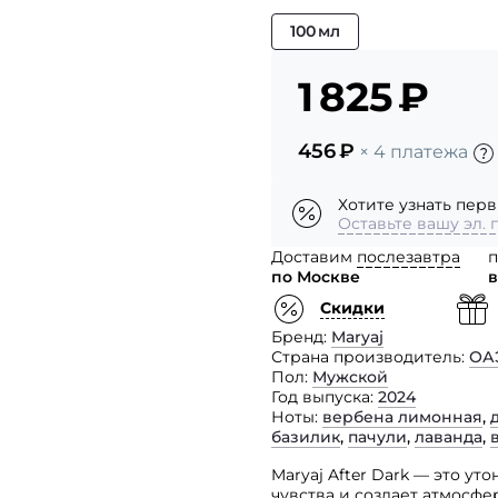
100 мл
1 825
₽
456
₽
× 4 платежа
Хотите узнать перв
Оставьте вашу эл. 
Доставим
послезавтра
п
по Москве
в
Скидки
Бренд
Maryaj
Страна производитель
ОА
Пол
Мужской
Год выпуска
2024
Ноты
вербена лимонная
,
базилик
,
пачули
,
лаванда
,
Maryaj After Dark — это у
чувства и создает атмосфе