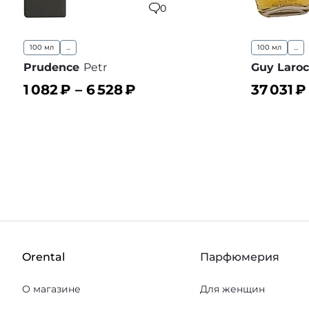
0
100 мл
...
100 мл
...
Prudence
Petr
Guy Laro
1 082
₽ –
6 528
₽
37 031
₽
В корзину
В корз
В избранное
Orental
Парфюмерия
О магазине
Для женщин