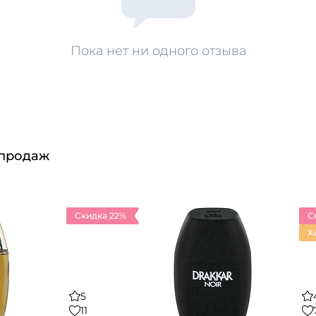
Пока нет ни одного отзыва
 продаж
Скидка 22%
С
Х
5
11