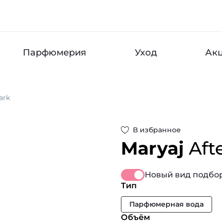
Парфюмерия
Уход
Ак
ark
В избранное
Maryaj
Aft
Новый вид подбор
Тип
Парфюмерная вода
Объём