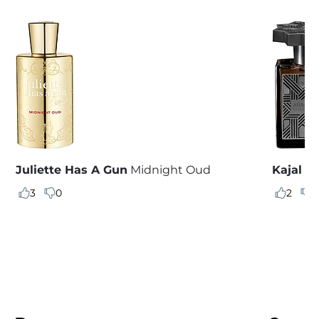
Juliette Has A Gun
Midnight Oud
Kajal
Al
3
0
2
0