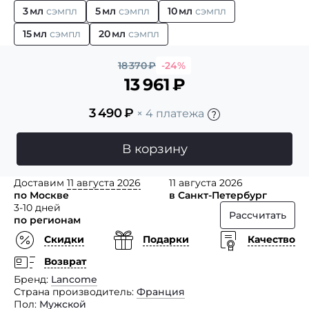
3 мл
сэмпл
5 мл
сэмпл
10 мл
сэмпл
15 мл
сэмпл
20 мл
сэмпл
18 370
₽
-24%
13 961
₽
3 490
₽
× 4 платежа
В корзину
Доставим
11 августа 2026
11 августа 2026
по Москве
в Санкт-Петербург
3-10 дней
Рассчитать
по регионам
Скидки
Подарки
Качество
Возврат
Бренд
Lancome
Страна производитель
Франция
Пол
Мужской