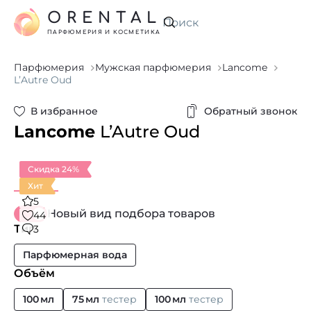
ORENTAL
Искать
ПАРФЮМЕРИЯ И КОСМЕТИКА
Парфюмерия
Мужская парфюмерия
Lancome
L’Autre Oud
В избранное
Обратный звонок
Lancome
L’Autre Oud
Скидка 24%
Хит
5
Новый вид подбора товаров
44
Тип
3
Парфюмерная вода
Объём
100 мл
75 мл
тестер
100 мл
тестер