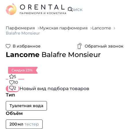
ORENTAL
Искать
ПАРФЮМЕРИЯ И КОСМЕТИКА
Парфюмерия
Мужская парфюмерия
Lancome
Balafre Monsieur
В избранное
Обратный звонок
Lancome
Balafre Monsieur
Скидка 23%
5
10
2
Новый вид подбора товаров
Тип
Туалетная вода
Объём
200 мл
тестер