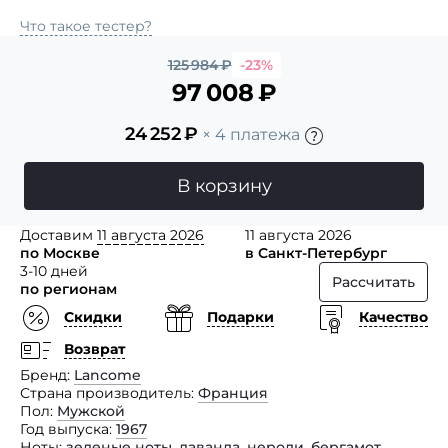
Что такое тестер?
125 984
₽
-23%
97 008
₽
24 252
₽
× 4 платежа
В корзину
Доставим
11 августа 2026
11 августа 2026
по Москве
в Санкт-Петербург
3-10 дней
Рассчитать
по регионам
Скидки
Подарки
Качество
Возврат
Бренд
Lancome
Страна производитель
Франция
Пол
Мужской
Год выпуска
1967
Ноты
зеленые ноты
,
лаванда
,
нероли
,
бергамот
,