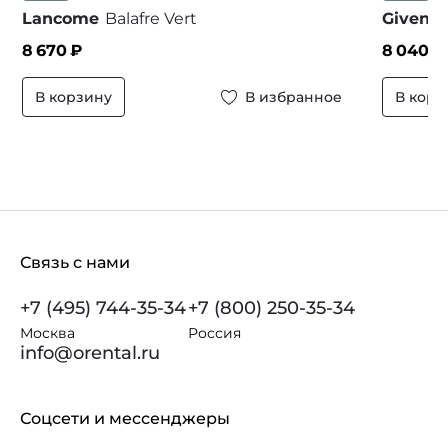
Lancome
Balafre Vert
Givenc
8 670
₽
8 040
₽
В корзину
В избранное
В корз
Связь с нами
+7 (495) 744-35-34
+7 (800) 250-35-34
Москва
Россия
info@orental.ru
Соцсети и мессенджеры