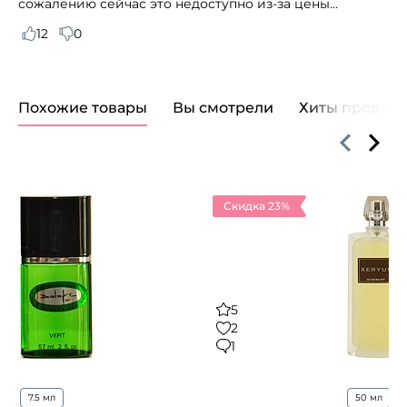
сожалению сейчас это недоступно из-за цены...
12
0
Похожие товары
Вы смотрели
Хиты продаж
Скидка 23%
5
2
1
7.5 мл
50 мл
1