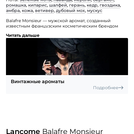
ромашка
,
кипарис
,
шалфей
,
герань
,
кедр
,
гвоздика
,
амбра
,
кожа
,
ветивер
,
дубовый мох
,
мускус
Balafre Monsieur — мужской аромат, созданный
известным французским косметическим брендом
Lancome.
Читать дальше
Эта древесно-шипровая композиция, ставшая
образцом по-настоящему классического всегда
актуального благоухания. Очень мужественный,
экстравагантный и теплый запах представленного
изыска призван помочь своему носителю обрести
внутреннюю гармонию наедине с окружающей его
природой. Он адресован уверенным в себе,
успешным мужчинам для которых во всем важна
Винтажные ароматы
даже самая маленькая деталь в образе.
Подробнее
Lancome
Balafre Monsieur