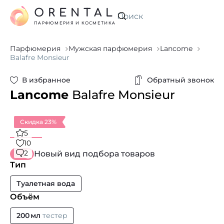
ORENTAL
Искать
ПАРФЮМЕРИЯ И КОСМЕТИКА
Парфюмерия
Мужская парфюмерия
Lancome
Balafre Monsieur
В избранное
Обратный звонок
Lancome
Balafre Monsieur
Скидка 23%
5
10
2
Новый вид подбора товаров
Тип
Туалетная вода
Объём
200 мл
тестер