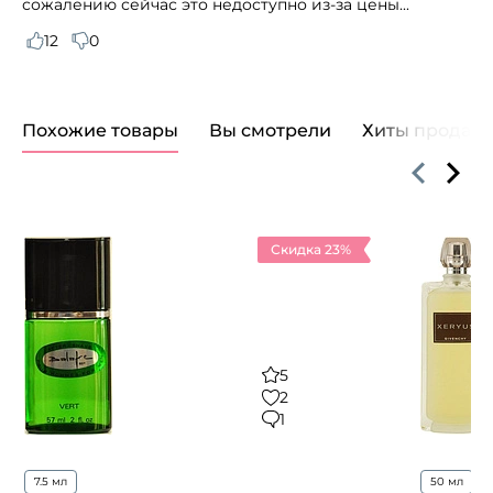
сожалению сейчас это недоступно из-за цены...
12
0
Похожие товары
Вы смотрели
Хиты продаж
Скидка 23%
5
2
1
7.5 мл
50 мл
1