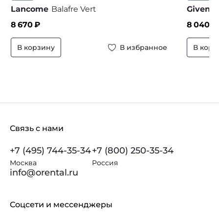
Lancome
Balafre Vert
Givenc
8 670
₽
8 040
₽
В корзину
В избранное
В корз
Связь с нами
+7 (495) 744-35-34
+7 (800) 250-35-34
Москва
Россия
info@orental.ru
Соцсети и мессенджеры