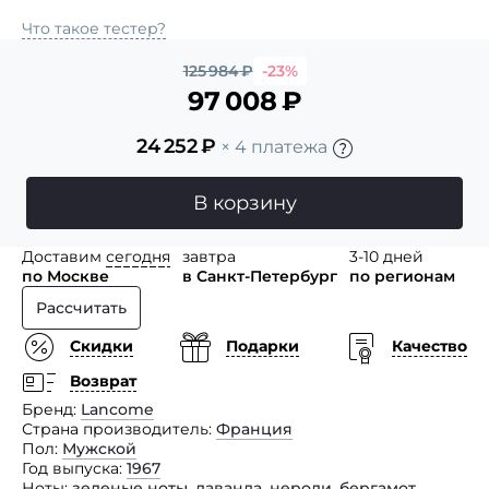
Что такое тестер?
125 984
₽
-23%
97 008
₽
24 252
₽
× 4 платежа
В корзину
Доставим
сегодня
завтра
3-10 дней
по Москве
в Санкт-Петербург
по регионам
Рассчитать
Скидки
Подарки
Качество
Возврат
Бренд
Lancome
Страна производитель
Франция
Пол
Мужской
Год выпуска
1967
Ноты
зеленые ноты
,
лаванда
,
нероли
,
бергамот
,