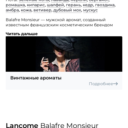
ромашка
,
кипарис
,
шалфей
,
герань
,
кедр
,
гвоздика
,
амбра
,
кожа
,
ветивер
,
дубовый мох
,
мускус
Balafre Monsieur — мужской аромат, созданный
известным французским косметическим брендом
Lancome.
Читать дальше
Эта древесно-шипровая композиция, ставшая
образцом по-настоящему классического всегда
актуального благоухания. Очень мужественный,
экстравагантный и теплый запах представленного
изыска призван помочь своему носителю обрести
внутреннюю гармонию наедине с окружающей его
природой. Он адресован уверенным в себе,
успешным мужчинам для которых во всем важна
Винтажные ароматы
даже самая маленькая деталь в образе.
Подробнее
Lancome
Balafre Monsieur