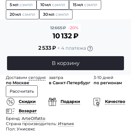
5 мл
сэмпл
10 мл
сэмпл
15 мл
сэмпл
20 мл
сэмпл
30 мл
сэмпл
12 665
₽
-20%
10 132
₽
2 533
₽
× 4 платежа
В корзину
Доставим
сегодня
завтра
3-10 дней
по Москве
в Санкт-Петербург
по регионам
Рассчитать
Скидки
Подарки
Качество
Возврат
Бренд
ArteOlfatto
Страна производитель
Италия
Пол
Унисекс