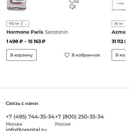
32
1
100 мл
...
50 мл
Hormone Paris
Serotonin
Azman
1 498
₽ –
15 163
₽
31 112
₽
В корзину
В избранное
В корз
Связь с нами
+7 (495) 744-35-34
+7 (800) 250-35-34
Москва
Россия
info@orental.ru