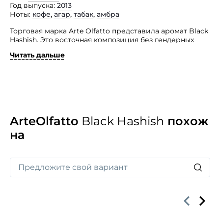
Год выпуска
2013
Ноты
кофе
,
агар
,
табак
,
амбра
Торговая марка Arte Olfatto представила аромат Black
Hashish. Это восточная композиция без гендерных
ограничений, которая стала любимой для многих
Читать дальше
парфюмерных гурманов.
Ладан, кофе, уд, табак и янтарь, сливаясь вместе,
создают теплое, обволакивающее звучание
с гипнотическим эффектом. Глубокий, сильный,
но совсем не подавляющий запах поможет своим
носителям познать тайны и глубины собственной
души.
ArteOlfatto
Black Hashish
похож
на