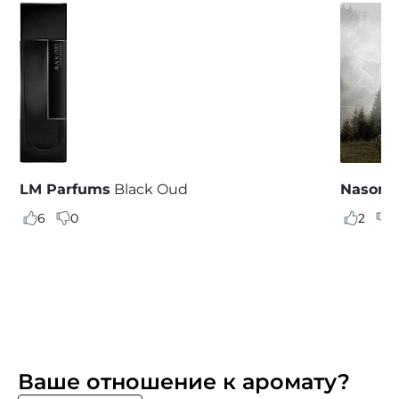
LM Parfums
Black Oud
Nasoma
6
0
2
0
Ваше отношение к аромату?