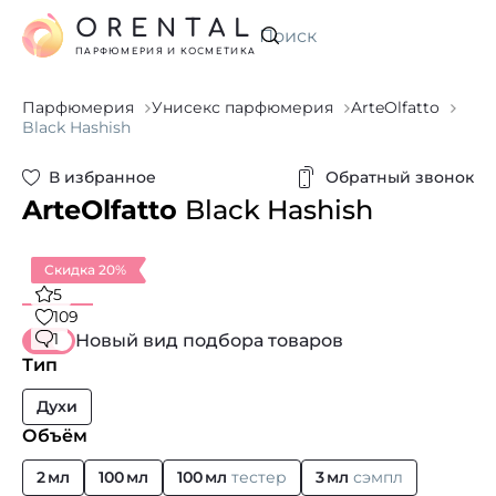
ORENTAL
Искать
ПАРФЮМЕРИЯ И КОСМЕТИКА
Парфюмерия
Унисекс парфюмерия
ArteOlfatto
Black Hashish
В избранное
Обратный звонок
ArteOlfatto
Black Hashish
Скидка 20%
5
109
1
Новый вид подбора товаров
Тип
Духи
Объём
2 мл
100 мл
100 мл
тестер
3 мл
сэмпл