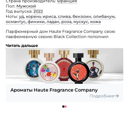
Страна производитель
Франция
Пол
Мужской
Год выпуска
2022
Ноты
уд
,
корень ириса
,
слива
,
бензоин
,
олибанум
,
османтус
,
финики
,
ладан
,
роза
,
мускус
,
кожа
Парфюмерный дом Haute Fragrance Company свою
парфюмерную серию Black Collection пополнил
древесно-амбровой композицией для мужчин Private
Читать дальше
Code. Османтус, олибанум и слива создают старт
представленной композиции.
Далее следует сердце, сотканное из нот кожи, корня
ириса, фиников и розы. Базу парфюма формируют
акценты мускуса, бальзама толу, бензоина, дерева
агар и ладана. Парфюм адресован стильному
и успешному, уверенному в себе молодому мужчине,
который особое внимание уделяет своему
Ароматы Haute Fragrance Company
внутреннему миру и внешнему облику. У него все
Подробнее
должно быть идеально и гармонично.