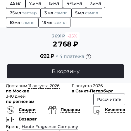
2.5 мл
7.5 мл
15 мл
4×15 мл
75 мл
75 мл
тестер
3 мл
сэмпл
5 мл
сэмпл
10 мл
сэмпл
15 мл
сэмпл
3 691
₽
-25%
2 768
₽
692
₽
× 4 платежа
В корзину
Доставим
11 августа 2026
11 августа 2026
по Москве
в Санкт-Петербург
3-10 дней
Рассчитать
по регионам
Скидки
Подарки
Качество
Возврат
Бренд
Haute Fragrance Company