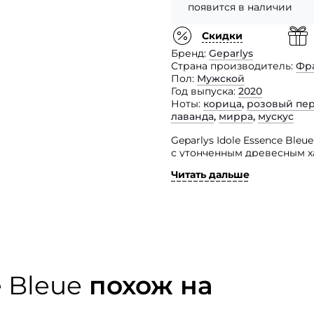
появится в наличии
Скидки
Бренд
Geparlys
Страна производитель
Фр
Пол
Мужской
Год выпуска
2020
Ноты
корица
,
розовый пе
лаванда
,
мирра
,
мускус
Geparlys Idole Essence Bl
с утонченным древесным 
известного парфюмерного
Читать дальше
Представленный парфюм и
привыкли ощущать себя ча
презентабельность и импоз
Парфюмерная композиция 
и роскошных парфюмов, ко
и статус.
e Bleue
похож на