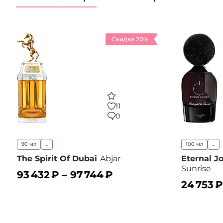
Скидка 20%
11
0
90 мл
...
100 мл
...
The Spirit Of Dubai
Abjar
Eternal J
Sunrise
93 432
₽ –
97 744
₽
24 753
₽
В корзину
В избранное
В корз