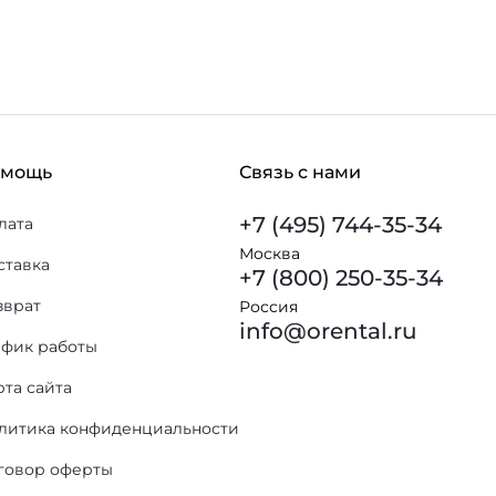
омощь
Связь с нами
+7 (495) 744-35-34
лата
Москва
ставка
+7 (800) 250-35-34
зврат
Россия
info@orental.ru
афик работы
рта сайта
литика конфиденциальности
говор оферты