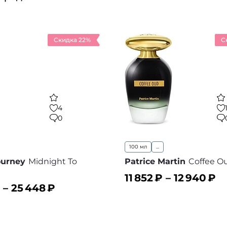
Скидка 22%
С
4
0
100 мл
...
ourney
Midnight To
Patrice Martin
Coffee O
11 852
₽ –
12 940
₽
 –
25 448
₽
В корзину
В
ину
В избранное