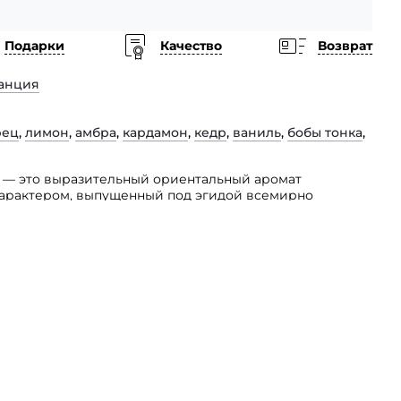
Подарки
Качество
Возврат
анция
рец
,
лимон
,
амбра
,
кардамон
,
кедр
,
ваниль
,
бобы тонка
,
eue — это выразительный ориентальный аромат
характером, выпущенный под эгидой всемирно
 бренда из Франции.
деально подойдет тем джентльменам, которые
стью высшего светского общества. Его
антность образа просто не знают границ.
станет выбором истинных ценителей качественных
торые желают подчеркнуть свою утонченность