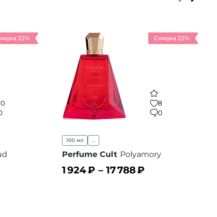
кидка 22%
Скидка 22%
10
8
0
0
100 мл
...
ud
Perfume Cult
Polyamory
1 924
₽ –
17 788
₽
В корзину
 избранное
В избранное