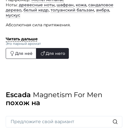
Ноты
древесные ноты
,
шафран
,
кожа
,
сандаловое
дерево
,
белый кедр
,
толуанский бальзам
,
амбра
,
мускус
Абсолютная сила притяжения.
Динамизм и свобода. Magnetism — это энергия.
Читать дальше
Материальная. Ощутимая. Действительная. Вы знаете
Это парный аромат
инстинктивно, кто обладает этими качествами.
Вы знаете, потому что Вы это чувствуете. Рядом
Для неё
Для него
с таким мужчиной вы уверены и независимы. Этот
Мужчина не культивирует в себе притягательность.
Он обладает ею, он знает это. Это простой,
неизбежный факт его жизни. Это чувство ESCADA
поместила во флакон. Самоуверенность и сила
являются естественными, неусовершенствованными
и чистыми. Способность быть тем, кем Вы являетесь,
это качество притягивает к вам других людей.
Escada
Magnetism For Men
Magnetism for Men — это позитивная энергия.
похож на