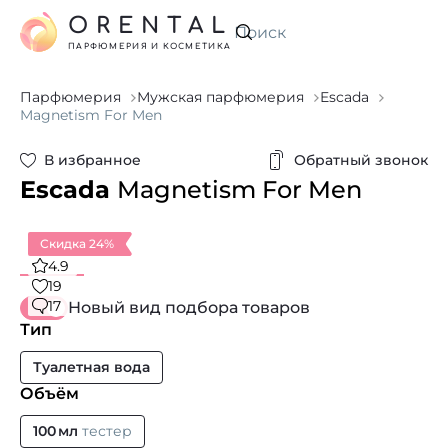
ORENTAL
Искать
ПАРФЮМЕРИЯ И КОСМЕТИКА
Парфюмерия
Мужская парфюмерия
Escada
Magnetism For Men
В избранное
Обратный звонок
Escada
Magnetism For Men
Скидка 24%
4.9
19
17
Новый вид подбора товаров
Тип
Туалетная вода
Объём
100 мл
тестер