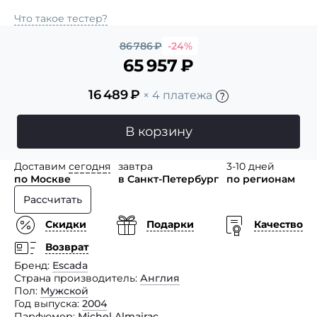
Что такое тестер?
86 786
₽
-24%
65 957
₽
16 489
₽
× 4 платежа
В корзину
Доставим
сегодня
завтра
3-10 дней
по Москве
в Санкт-Петербург
по регионам
Рассчитать
Скидки
Подарки
Качество
Возврат
Бренд
Escada
Страна производитель
Англия
Пол
Мужской
Год выпуска
2004
Парфюмер
Michel Almairac