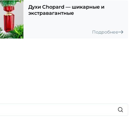
м духа, возвышенность и утонченность. Таким образом,
Духи Chopard — шикарные и
ский флакон становится сосредоточием
экстравагантные
ности. Парфюмерная композиция открывается
ы березы, которые, спустя время, дополняются
 и легкого шалфея в «сердце» букета. К концу дня
гоиграющий и чувственный шлейф базовых аккордов:
Подробнее
кого лабданума и теплой древесины кедра