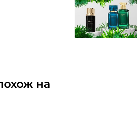
букета, но и аристократиз
удивительный цилиндриче
мужественности и элегант
верхними нотами древесин
благоуханиями прохладного
композицию дополнит дол
бальзамического французс
из Вирджинии.
похож на