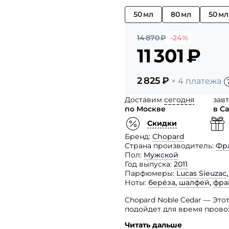
50 мл
80 мл
50 м
14 870
₽
-24%
11 301
₽
2 825
₽
× 4 платежа
Доставим
сегодня
зав
по Москве
в С
Скидки
Бренд
Chopard
Страна производитель
Фр
Пол
Мужской
Год выпуска
2011
Парфюмеры
Lucas Sieuzac
Ноты
берёза
,
шалфей
,
фра
Chopard Noble Cedar — Это
подойдет для время прово
Читать дальше
Парфюм сочетает в себе н