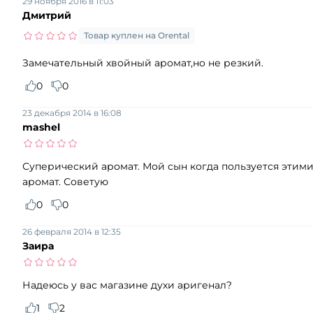
29 ноября 2016 в 11:03
Дмитрий
Товар куплен на Orental
Замечательный хвойный аромат,но не резкий.
0
0
23 декабря 2014 в 16:08
mashel
Суперический аромат. Мой сын когда пользуется этим
аромат. Советую
0
0
26 февраля 2014 в 12:35
Заира
Надеюсь у вас магазине духи аригенал?
1
2