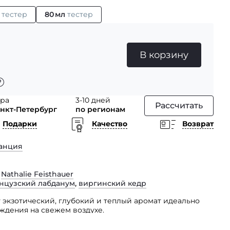
л
тестер
80 мл
тестер
В корзину
тра
3-10 дней
Рассчитать
анкт-Петербург
по регионам
Подарки
Качество
Возврат
анция
,
Nathalie Feisthauer
нцузский лабданум
,
виргинский кедр
т экзотический, глубокий и теплый аромат идеально
ждения на свежем воздухе.
е только поразительную простоту и немногословность