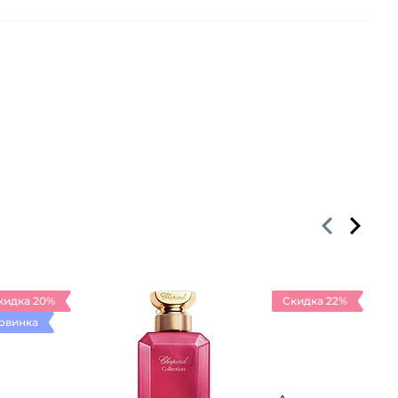
кидка 20%
Скидка 22%
овинка