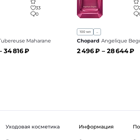
33
0
100 мл
...
Tubereuse Maharane
Chopard
Angelique Be
–
34 816
₽
2 496
₽ –
28 644
₽
ину
В корзину
В избранное
В
Уходовая косметика
Информация
П