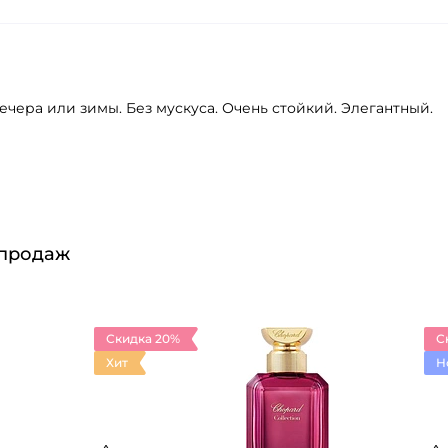
чера или зимы. Без мускуса. Очень стойкий. Элегантный.
 продаж
Скидка 20%
С
Хит
Н