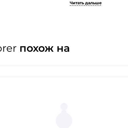
Читать дальше
Это создает увлекательно
по-настоящему мужской и 
бергамот и яблоко опреде
акценты розового перца,
одинаковое пряное и сладк
и амбра придают парфюму
современный, свежий и пр
orer
похож на