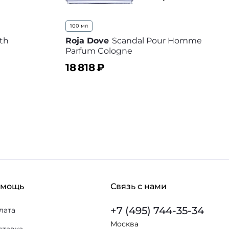
100 мл
th
Roja Dove
Scandal Pour Homme
Parfum Cologne
18 818
₽
 избранное
В корзину
В избранное
омощь
Связь с нами
+7 (495) 744-35-34
лата
Москва