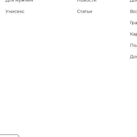
Для мужчин
Новости
До
Унисекс
Статьи
Во
Гр
Ка
По
До