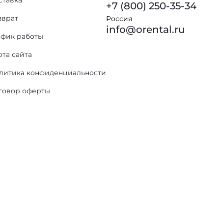
ставка
+7 (800) 250-35-34
зврат
Россия
info@orental.ru
афик работы
рта сайта
литика конфиденциальности
говор оферты