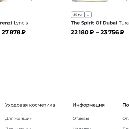
50 мл
...
renzi
Lyncis
The Spirit Of Dubai
Tura
–
27 878
₽
22 180
₽ –
23 756
₽
ину
В корзину
В избранное
В
Уходовая косметика
Информация
П
Для женщин
Отзывы
Оп