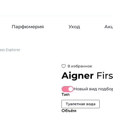
Парфюмерия
Уход
Ак
lass Explorer
В избранное
Aigner
Fir
Новый вид подбор
Тип
Туалетная вода
Объём