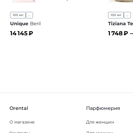
100 мл
...
100 мл
...
Unique
Beril
Tiziana Te
14 145
₽
1 748
₽ 
В корзину
В корз
В избранное
Orental
Парфюмерия
О магазине
Для женщин