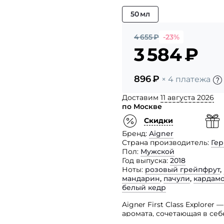
50 мл
4 655
₽
-23%
3 584
₽
896
₽
× 4 платежа
Доставим
11 августа 2026
по Москве
Скидки
Бренд
Aigner
Страна производитель
Ге
Пол
Мужской
Год выпуска
2018
Ноты
розовый грейпфрут
,
мандарин
,
пачули
,
кардам
белый кедр
Aigner First Class Explore
аромата, сочетающая в се
теплыми оттенками.