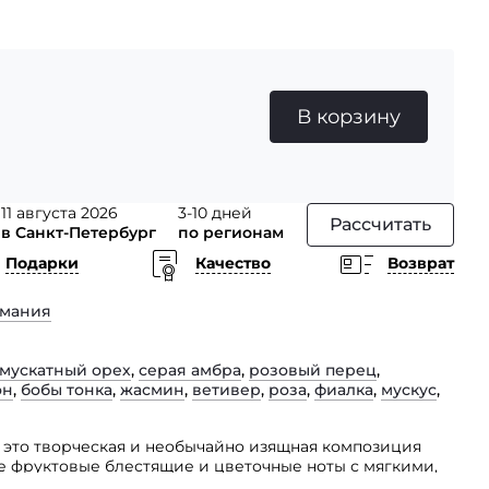
В корзину
11 августа 2026
3-10 дней
Рассчитать
в Санкт-Петербург
по регионам
Подарки
Качество
Возврат
рмания
мускатный орех
,
серая амбра
,
розовый перец
,
он
,
бобы тонка
,
жасмин
,
ветивер
,
роза
,
фиалка
,
мускус
,
r — это творческая и необычайно изящная композиция
бе фруктовые блестящие и цветочные ноты с мягкими,