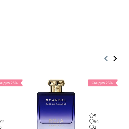
кидка 23%
Скидка 25%
5
62
54
0
2