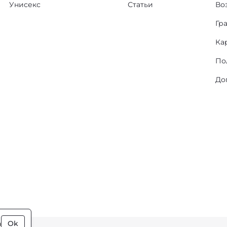
Унисекс
Статьи
Во
Гр
Ка
По
До
а
Ok