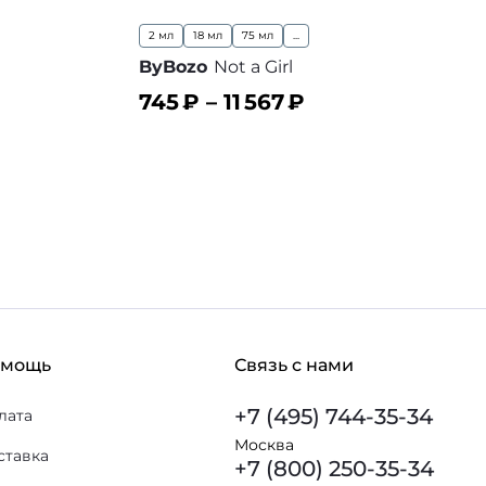
2 мл
18 мл
75 мл
...
ByBozo
Not a Girl
745
₽ –
11 567
₽
В корзину
 избранное
В избранное
омощь
Связь с нами
+7 (495) 744-35-34
лата
Москва
ставка
+7 (800) 250-35-34