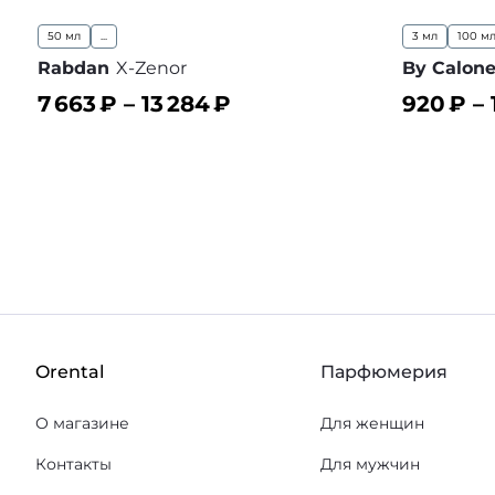
50 мл
...
3 мл
100 м
Rabdan
X-Zenor
By Calon
7 663
₽ –
13 284
₽
920
₽ –
В корзину
В корз
В избранное
Orental
Парфюмерия
О магазине
Для женщин
Контакты
Для мужчин