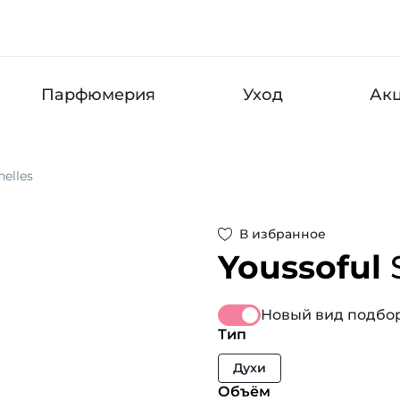
Парфюмерия
Уход
Ак
helles
В избранное
Youssoful
Новый вид подбор
Тип
Духи
Объём