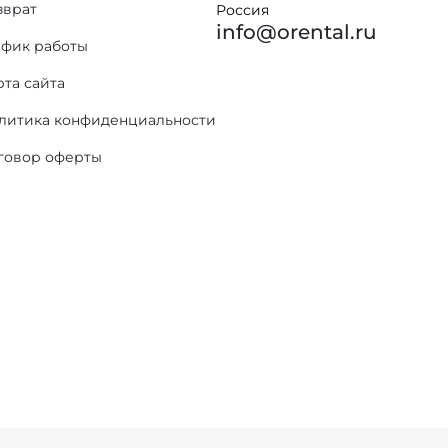
зврат
Россия
info@orental.ru
афик работы
рта сайта
литика конфиденциальности
говор оферты