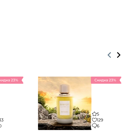
кидка 23%
Скидка 23%
5
33
129
0
6