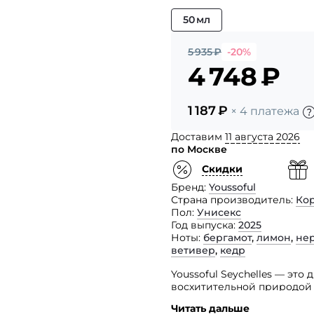
50 мл
5 935
₽
-20%
4 748
₽
1 187
₽
× 4 платежа
Доставим
11 августа 2026
по Москве
Скидки
Бренд
Youssoful
Страна производитель
Ко
Пол
Унисекс
Год выпуска
2025
Ноты
бергамот
,
лимон
,
не
ветивер
,
кедр
Youssoful Seychelles — эт
восхитительной природой 
и сладкого взрыва, этот а
Читать дальше
атмосферу, создавая ощущ