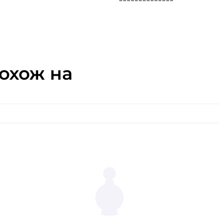
Древесные и мускусные но
мужчин, так и для женщин.
Seychelles и ощутите бала
парфюма.
охож на