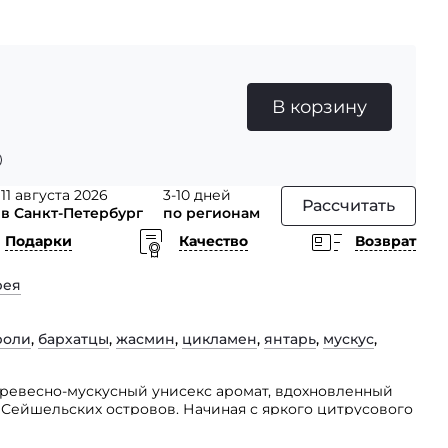
В корзину
11 августа 2026
3-10 дней
Рассчитать
в Санкт-Петербург
по регионам
Подарки
Качество
Возврат
рея
роли
,
бархатцы
,
жасмин
,
цикламен
,
янтарь
,
мускус
,
о древесно-мускусный унисекс аромат, вдохновленный
Сейшельских островов. Начиная с яркого цитрусового
ромат постепенно переходит в мягкую и успокаивающую
ение спокойствия и умиротворения.