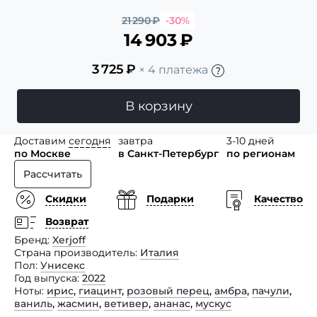
21 290
₽
-30%
14 903
₽
3 725
₽
× 4 платежа
В корзину
Доставим
сегодня
завтра
3-10 дней
по Москве
в Санкт-Петербург
по регионам
Рассчитать
Скидки
Подарки
Качество
Возврат
Бренд
Xerjoff
Страна производитель
Италия
Пол
Унисекс
Год выпуска
2022
Ноты
ирис
,
гиацинт
,
розовый перец
,
амбра
,
пачули
,
ваниль
,
жасмин
,
ветивер
,
ананас
,
мускус