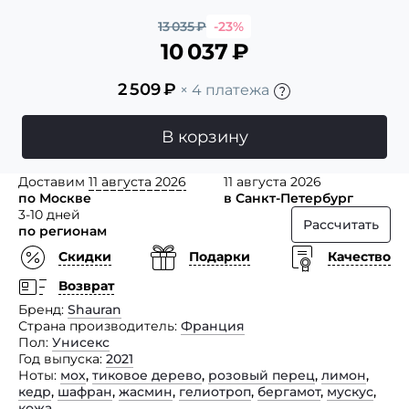
13 035
₽
-23%
10 037
₽
2 509
₽
× 4 платежа
В корзину
Доставим
11 августа 2026
11 августа 2026
по Москве
в Санкт-Петербург
3-10 дней
Рассчитать
по регионам
Скидки
Подарки
Качество
Возврат
Бренд
Shauran
Страна производитель
Франция
Пол
Унисекс
Год выпуска
2021
Ноты
мох
,
тиковое дерево
,
розовый перец
,
лимон
,
кедр
,
шафран
,
жасмин
,
гелиотроп
,
бергамот
,
мускус
,
кожа