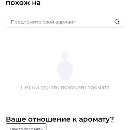
похож на
бренда ярким черным цветом и крышкой
с серебряными шипами. Примерьте на себя
элегантную дерзость.
Нет ни одного похожего аромата
Ваше отношение к аромату?
Проголосовать