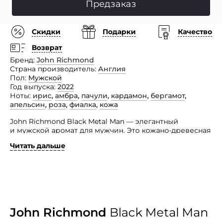
Предзаказ
Скидки
Подарки
Качество
Возврат
Бренд
John Richmond
Страна производитель
Англия
Пол
Мужской
Год выпуска
2022
Ноты
ирис
,
амбра
,
пачули
,
кардамон
,
бергамот
,
апельсин
,
роза
,
фиалка
,
кожа
John Richmond Black Metal Man — элегантный
и мужской аромат для мужчин. Это кожано-древесная
цветочная парфюмерная композиция, посвященная
Читать дальше
всем мужчинам, которые живут современностью,
сочетая физическую форму, стиль и интеллект.
Британская модная марка, черпающая вдохновение
в уличной моде и самых разных культурах, от пост-
панка до этнических мотивов, запускает новый аромат
для мужчин создала свое очередное посвящение.
Парфюм пополнил серию Black Metal, начатую
John Richmond
Black Metal Man
выпуском женского аромата. Флакон отражает душу