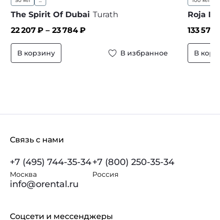
50 мл
...
100 мл
The Spirit Of Dubai
Turath
Roja D
22 207
₽ –
23 784
₽
133 575
В корзину
В избранное
В корз
Связь с нами
+7 (495) 744-35-34
+7 (800) 250-35-34
Москва
Россия
info@orental.ru
Соцсети и мессенджеры