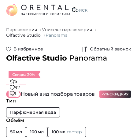
ORENTAL
Искать
ПАРФЮМЕРИЯ И КОСМЕТИКА
Парфюмерия
Унисекс парфюмерия
Olfactive Studio
Panorama
В избранное
Обратный звонок
Olfactive Studio
Panorama
Скидка 20%
5
92
1
Новый вид подбора товаров
-7% СКИДКА7
Тип
Парфюмерная вода
Объём
50 мл
100 мл
100 мл
тестер