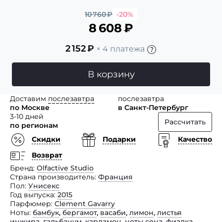
10 760
₽
-20%
8 608
₽
2 152
₽
× 4 платежа
В корзину
Доставим
послезавтра
послезавтра
по Москве
в Санкт-Петербург
3-10 дней
Рассчитать
по регионам
Скидки
Подарки
Качество
Возврат
Бренд
Olfactive Studio
Страна производитель
Франция
Пол
Унисекс
Год выпуска
2015
Парфюмер
Clement Gavarry
Ноты
бамбук
,
бергамот
,
васаби
,
лимон
,
листья
инжира
,
гальбанум
,
кардамон
,
ноты сена
,
фиалка
,