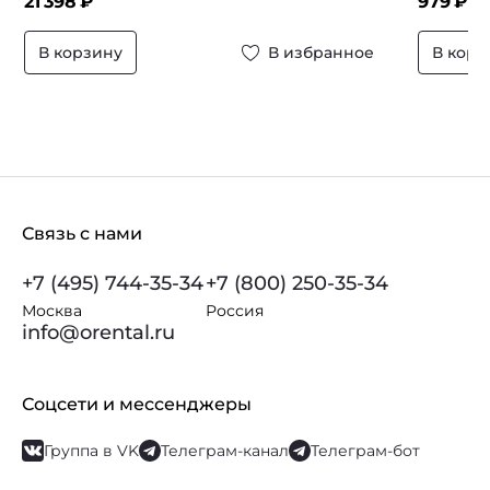
21 398
₽
979
₽ –
В корзину
В избранное
В корз
Связь с нами
+7 (495) 744-35-34
+7 (800) 250-35-34
Москва
Россия
info@orental.ru
Соцсети и мессенджеры
Группа в VK
Телеграм-канал
Телеграм-бот