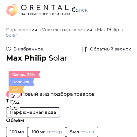
ORENTAL
Искать
ПАРФЮМЕРИЯ И КОСМЕТИКА
Парфюмерия
Унисекс парфюмерия
Max Philip
Solar
В избранное
Обратный звонок
Max Philip
Solar
Скидка 20%
Новинка
Хит
Новый вид подбора товаров
Тип
52
0
Парфюмерная вода
Объём
100 мл
100 мл
тестер
5 мл
сэмпл