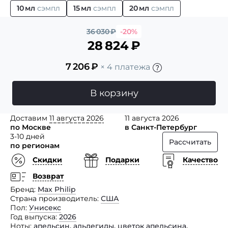
10 мл
сэмпл
15 мл
сэмпл
20 мл
сэмпл
36 030
₽
-20%
28 824
₽
7 206
₽
× 4 платежа
В корзину
Доставим
11 августа 2026
11 августа 2026
по Москве
в Санкт-Петербург
3-10 дней
Рассчитать
по регионам
Скидки
Подарки
Качество
Возврат
Бренд
Max Philip
Страна производитель
США
Пол
Унисекс
Год выпуска
2026
Ноты
апельсин
,
альдегиды
,
цветок апельсина
,