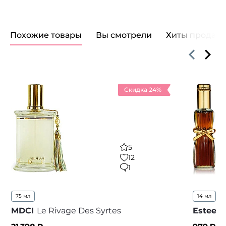
Похожие товары
Вы смотрели
Хиты продаж
Скидка 24%
5
12
1
75 мл
14 мл
5
MDCI
Le Rivage Des Syrtes
Estee L