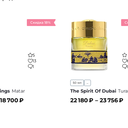
Скидка 18%
С
5
13
1
50 мл
...
Kings
Matar
The Spirit Of Dubai
Tura
18 700
₽
22 180
₽ –
23 756
₽
ину
В корзину
В избранное
В