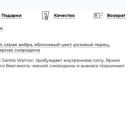
Подарки
Качество
Возврат
А
й
,
серая амбра
,
яблоневый цвет
,
розовый перец
,
ерная смородина
Gentle Warrior, пробуждает внутреннюю силу. Яркие
го бергамота, черной смородины и ананаса поднимают
легантным и ароматным сердцем из цветков яблони,
змягчается до леса мхов и папоротников, укутывая
нным плащом мужества и исследования. Будь
столкновение с ежедневными трудностями, этот
ренности, чтобы справиться со всем, что встречается