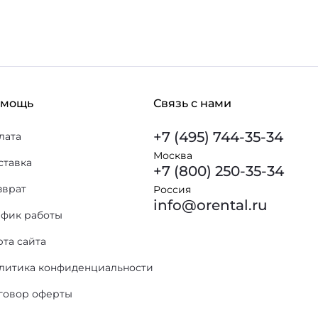
омощь
Связь с нами
+7 (495) 744-35-34
лата
Москва
ставка
+7 (800) 250-35-34
зврат
Россия
info@orental.ru
афик работы
рта сайта
литика конфиденциальности
говор оферты