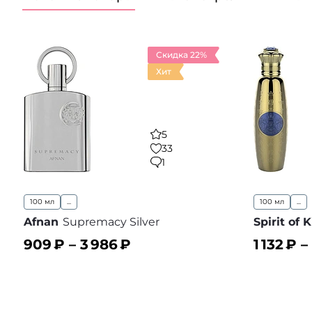
Скидка 22%
Хит
5
33
1
100 мл
...
100 мл
...
Afnan
Supremacy Silver
Spirit of 
909
₽ –
3 986
₽
1 132
₽ –
В корзину
В корз
В избранное