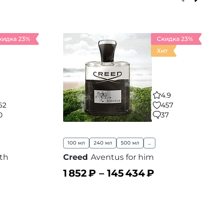
кидка 23%
Скидка 23%
Хит
4.9
62
457
0
37
100 мл
240 мл
500 мл
...
th
Creed
Aventus for him
1 852
₽ –
145 434
₽
В корзину
 избранное
В избранное