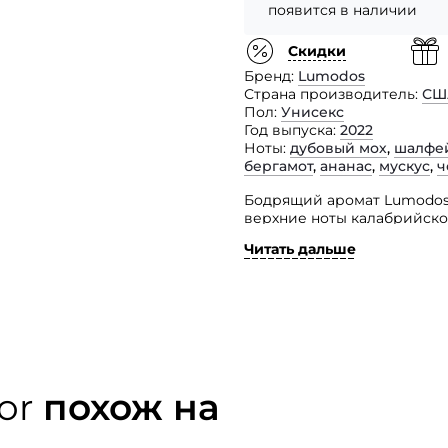
появится в наличии
Скидки
Бренд
Lumodos
Страна производитель
СШ
Пол
Унисекс
Год выпуска
2022
Ноты
дубовый мох
,
шалфе
бергамот
,
ананас
,
мускус
,
ч
Бодрящий аромат Lumodos 
верхние ноты калабрийско
настроение, открываясь э
Читать дальше
шалфея и розового перца.
Это сердце со временем ра
своих носителей таинстве
то достижение целей или 
смелый аромат придаст уве
на пути.
or
похож на