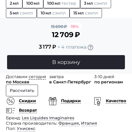
2 мл
100 мл
100 мл
тестер
3 мл
сэмпл
5 мл
сэмпл
10 мл
сэмпл
15 мл
сэмпл
15 690
₽
-19%
12 709
₽
3 177
₽
× 4 платежа
В корзину
Доставим
сегодня
завтра
3-10 дней
по Москве
в Санкт-Петербург
по регионам
Рассчитать
Скидки
Подарки
Качество
Возврат
Бренд
Les Liquides Imaginaires
Страна производитель
Франция
,
Италия
Пол
Унисекс