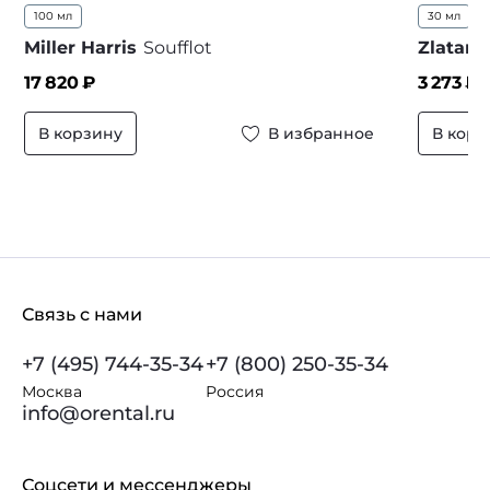
100 мл
30 мл
5
Miller Harris
Soufflot
Zlatan 
17 820
₽
3 273
₽ 
В корзину
В избранное
В корз
Связь с нами
+7 (495) 744-35-34
+7 (800) 250-35-34
Москва
Россия
info@orental.ru
Соцсети и мессенджеры