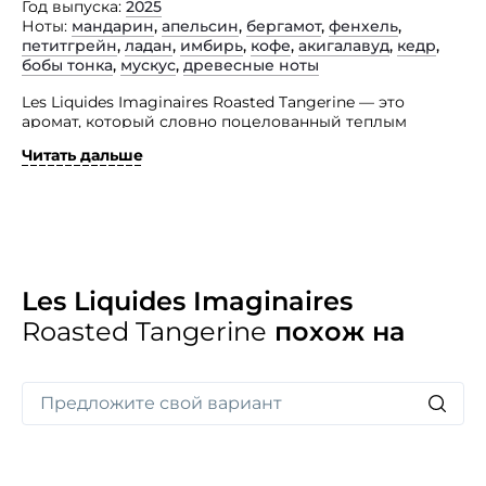
Год выпуска
2025
Ноты
мандарин
,
апельсин
,
бергамот
,
фенхель
,
петитгрейн
,
ладан
,
имбирь
,
кофе
,
акигалавуд
,
кедр
,
бобы тонка
,
мускус
,
древесные ноты
Les Liquides Imaginaires Roasted Tangerine — это
аромат, который словно поцелованный теплым
солнцем своей родины. Его ароматная кожура слегка
Читать дальше
поджарена, выпуская дымные и кожаные нюансы.
Богатая, текстурированная цитрусовая смесь окутана
теплой вибрацией поджаренных семян фенхеля,
добавляя сухой, дымный ароматический оттенок.
Глубокие, приземленные ноты древесины, кофе
и ладана вызывают в памяти душу Марокко — его
залитые солнцем улицы и рынки, полные специй.
Les Liquides Imaginaires
Этот аромат идеально контрастирует с полной,
Roasted Tangerine
похож на
округлой и сочной сущностью фрукта, создавая
неповторимое и удивительно стойкое впечатление.