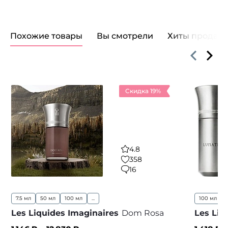
Похожие товары
Вы смотрели
Хиты продаж
Скидка 19%
4.8
358
16
7.5 мл
50 мл
100 мл
...
100 мл
..
Les Liquides Imaginaires
Dom Rosa
Les Liq