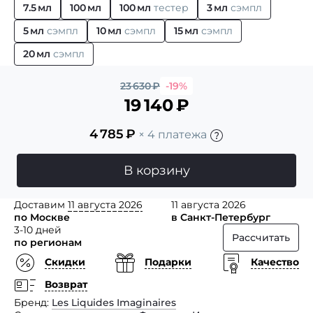
7.5 мл
100 мл
100 мл
тестер
3 мл
сэмпл
5 мл
сэмпл
10 мл
сэмпл
15 мл
сэмпл
20 мл
сэмпл
23 630
₽
-19%
19 140
₽
4 785
₽
× 4 платежа
В корзину
Доставим
11 августа 2026
11 августа 2026
по Москве
в Санкт-Петербург
3-10 дней
Рассчитать
по регионам
Скидки
Подарки
Качество
Возврат
Бренд
Les Liquides Imaginaires