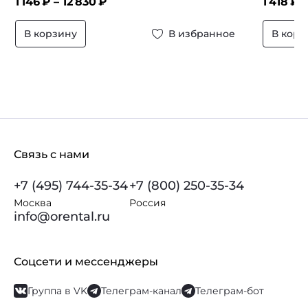
1 146
₽ –
12 830
₽
1 418
₽ 
В корзину
В избранное
В корз
Связь с нами
+7 (495) 744-35-34
+7 (800) 250-35-34
Москва
Россия
info@orental.ru
Соцсети и мессенджеры
Группа в VK
Телеграм-канал
Телеграм-бот