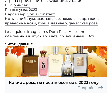
Страна производитель
Франция
,
Италия
Пол
Унисекс
Год выпуска
2023
Парфюмер
Sonia Constant
Ноты
олибанум
,
шампанское
,
помело
,
кедр
,
гваяк
,
древесные ноты
,
груша
,
ветивер
,
дамасская роза
Les Liquides Imaginaires Dom Rosa Millesime —
юбилейный выпуск аромата, посвященный 10-ти
летию его дебюта на парфюмерном рынке. Это
Читать дальше
специальное ограниченное издание не только
обладает уникальной юбилейной упаковкой, но,
прежде всего, более высокой концентрацией,
благодаря чему очарование изыска просто восхищает.
«Как королеву цветов, меня избрали короновать
победителей и чествовать мертвых, такова моя
судьба. Ты восхищаешься мной за мою красоту,
не зная моего секрета. Меня создали, чтобы
Какие ароматы носить осенью в 2023 году
колдовать. Моя короткая жизнь — это игра
Подробнее
в искушения и сентиментальные связи.
Я очаровательный эликсир Клеопатры или
выброшенный на ветер Боттичелли. Это я, Роза.
Я прекрасна и смертна. Я женщина мимолетных
наслаждений…» — из описания на сайте.