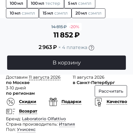
100 мл
100 мл
тестер
5 мл
сэмпл
10 мл
сэмпл
15 мл
сэмпл
20 мл
сэмпл
14 815
₽
-20%
11 852
₽
2 963
₽
× 4 платежа
В корзину
Доставим
11 августа 2026
11 августа 2026
по Москве
в Санкт-Петербург
3-10 дней
Рассчитать
по регионам
Скидки
Подарки
Качество
Возврат
Бренд
Laboratorio Olfattivo
Страна производитель
Италия
Пол
Унисекс