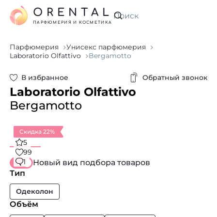
ORENTAL
Искать
ПАРФЮМЕРИЯ И КОСМЕТИКА
Парфюмерия
Унисекс парфюмерия
Laboratorio Olfattivo
Bergamotto
В избранное
Обратный звонок
Laboratorio Olfattivo
Bergamotto
Скидка 22%
5
99
1
Новый вид подбора товаров
Тип
Одеколон
Объём