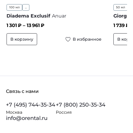
100 мл
...
50 мл
9
Diadema Exclusif
Anuar
Giorgio
1 301
₽ –
13 961
₽
1 739
₽ 
В корзину
В избранное
В корз
Связь с нами
+7 (495) 744-35-34
+7 (800) 250-35-34
Москва
Россия
info@orental.ru