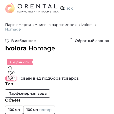
ORENTAL
Искать
ПАРФЮМЕРИЯ И КОСМЕТИКА
Парфюмерия
Унисекс парфюмерия
Ivolora
Homage
В избранное
Обратный звонок
Ivolora
Homage
Скидка 22%
0
0
Новый вид подбора товаров
Тип
Парфюмерная вода
Объём
100 мл
100 мл
тестер