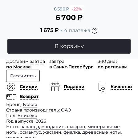
8 590
₽
-22%
6 700
₽
1 675
₽
× 4 платежа
В корзину
Доставим
завтра
завтра
3-10 дней
по Москве
в Санкт-Петербург
по регионам
Рассчитать
Скидки
Подарки
Качество
Возврат
Бренд
Ivolora
Страна производитель
ОАЭ
Пол
Унисекс
Год выпуска
2026
Ноты
лаванда
,
мандарин
,
шафран
,
минеральные
ноты
,
османтус
,
жасмин
,
фиалка
,
древесные ноты
,
пачули
,
кедр