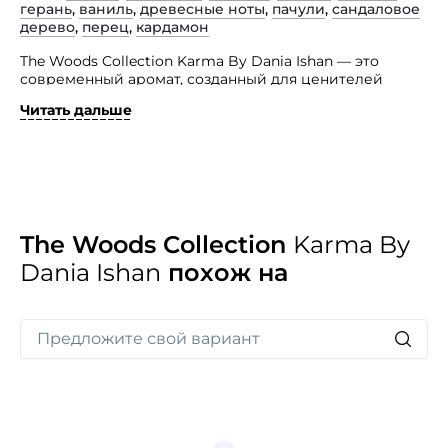
герань
,
ваниль
,
древесные ноты
,
пачули
,
сандаловое
дерево
,
перец
,
кардамон
The Woods Collection Karma By Dania Ishan — это
современный аромат, созданный для ценителей
парфюмерного искусства. Этот аромат подчеркивает
Читать дальше
уникальность мужского или женского образа,
добавляя загадочности и интриги.
Посвященный Карме, он призван напомнить
о важности наших действий и их влиянии на наше
будущее. Эмоциональная пирамида этого аромата
собрана из эмоций, вызванных приятными
воспоминаниями, создавая атмосферу теплоты,
The Woods Collection
Karma By
комфорта и внутреннего спокойствия. Погрузитесь
Dania Ishan
похож на
в мир таинственности и гармонии с данным
парфюмом.