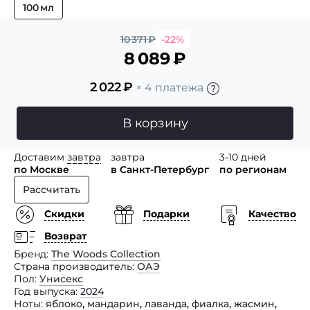
100 мл
10 371
₽
-22%
8 089
₽
2 022
₽
× 4 платежа
В корзину
Доставим
завтра
завтра
3-10 дней
по Москве
в Санкт-Петербург
по регионам
Рассчитать
Скидки
Подарки
Качество
Возврат
Бренд
The Woods Collection
Страна производитель
ОАЭ
Пол
Унисекс
Год выпуска
2024
Ноты
яблоко
,
мандарин
,
лаванда
,
фиалка
,
жасмин
,