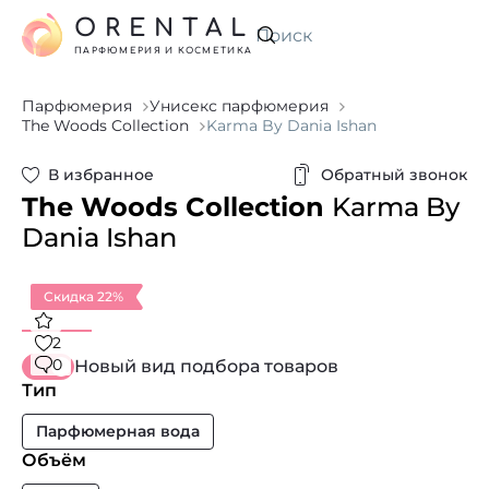
ORENTAL
Искать
ПАРФЮМЕРИЯ И КОСМЕТИКА
Парфюмерия
Унисекс парфюмерия
The Woods Collection
Karma By Dania Ishan
В избранное
Обратный звонок
The Woods Collection
Karma By
Dania Ishan
Скидка 22%
2
0
Новый вид подбора товаров
Тип
Парфюмерная вода
Объём