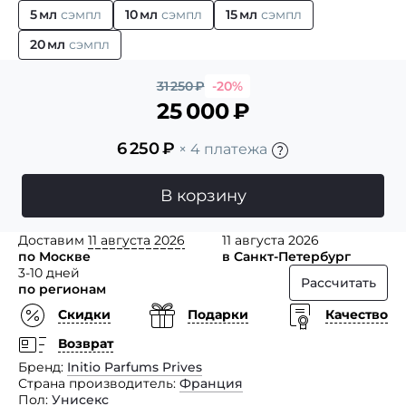
5 мл
сэмпл
10 мл
сэмпл
15 мл
сэмпл
20 мл
сэмпл
31 250
₽
-20%
25 000
₽
6 250
₽
× 4 платежа
В корзину
Доставим
11 августа 2026
11 августа 2026
по Москве
в Санкт-Петербург
3-10 дней
Рассчитать
по регионам
Скидки
Подарки
Качество
Возврат
Бренд
Initio Parfums Prives
Страна производитель
Франция
Пол
Унисекс