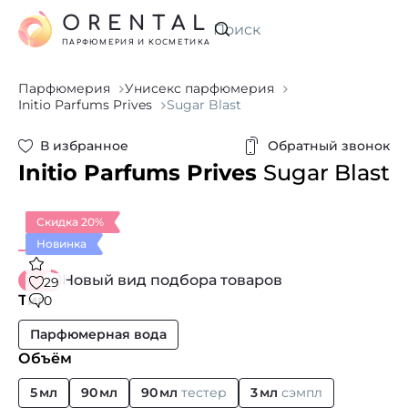
ORENTAL
Искать
ПАРФЮМЕРИЯ И КОСМЕТИКА
Парфюмерия
Унисекс парфюмерия
Initio Parfums Prives
Sugar Blast
В избранное
Обратный звонок
Initio Parfums Prives
Sugar Blast
Скидка 20%
Новинка
Новый вид подбора товаров
29
Тип
0
Парфюмерная вода
Объём
5 мл
90 мл
90 мл
тестер
3 мл
сэмпл