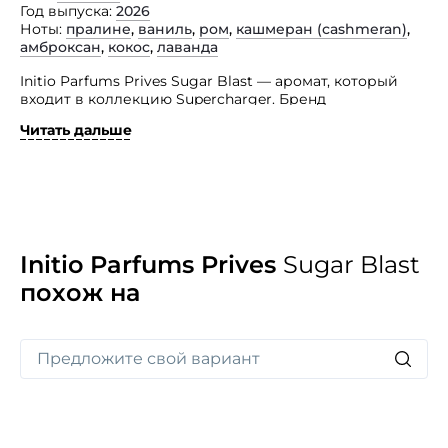
Год выпуска
2026
Ноты
пралине
,
ваниль
,
ром
,
кашмеран (сashmeran)
,
амброксан
,
кокос
,
лаванда
Initio Parfums Prives Sugar Blast — аромат, который
входит в коллекцию Supercharger. Бренд
позиционирует его как функциональный парфюм,
Читать дальше
разработанный с применением комплекса JOYDROP
и нейро-ольфактивной концепции.
Данный парфюм сосредоточен на янтарном
гурманском стиле, который сочетает в себе ноты
лаванды и кокоса с пралине, ромом, ванилью,
кашемераном и амброксаном, создавая уникальный
букет, который звучит сладко, кремово, алкогольно
Initio Parfums Prives
Sugar Blast
и древесно-янтарно. Парфюм стимулирует несколько
похож на
нейронных путей в системе вознаграждения,
создавая измеримый всплеск удовольствия,
наслаждения и зависимой радости.