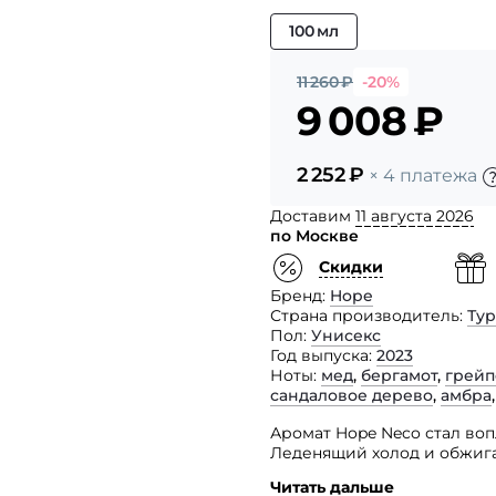
100 мл
11 260
₽
-20%
9 008
₽
2 252
₽
× 4 платежа
Доставим
11 августа 2026
по Москве
Скидки
Бренд
Hope
Страна производитель
Ту
Пол
Унисекс
Год выпуска
2023
Ноты
мед
,
бергамот
,
грейп
сандаловое дерево
,
амбра
Аромат Hope Neco стал во
Леденящий холод и обжиг
контрастного звучания.
Читать дальше