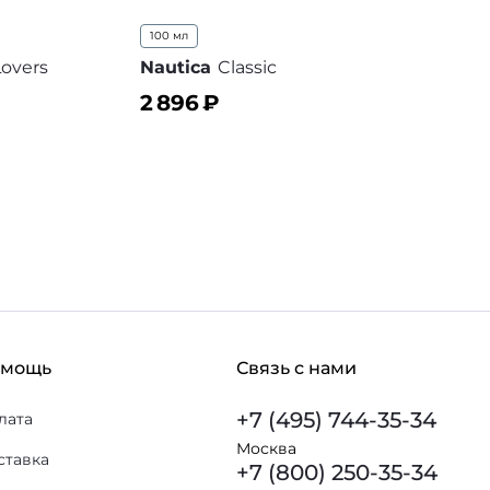
100 мл
overs
Nautica
Classic
2 896
₽
В корзину
 избранное
В избранное
омощь
Связь с нами
+7 (495) 744-35-34
лата
Москва
ставка
+7 (800) 250-35-34