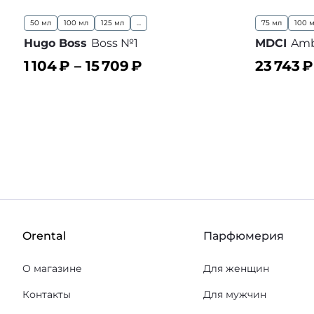
50 мл
100 мл
125 мл
...
75 мл
100 
Hugo Boss
Boss №1
MDCI
Amb
1 104
₽ –
15 709
₽
23 743
₽
В корзину
В корз
В избранное
Orental
Парфюмерия
О магазине
Для женщин
Контакты
Для мужчин