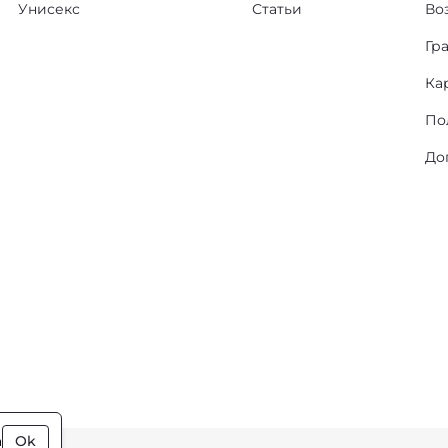
Унисекс
Статьи
Во
Гр
Ка
По
До
а
Ok