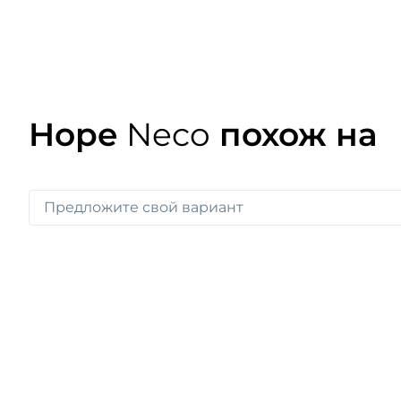
Hope
Neco
похож на