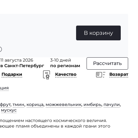
В корзину
11 августа 2026
3-10 дней
Рассчитать
в Санкт-Петербург
по регионам
Подарки
Качество
Возврат
рция
фрут
,
тмин
,
корица
,
можжевельник
,
имбирь
,
пачули
,
,
мускус
площением настоящего космического величия.
ающее пламя объединены в каждой грани этого