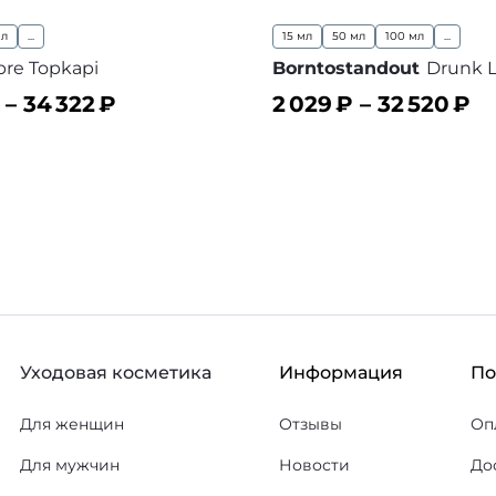
мл
...
15 мл
50 мл
100 мл
...
re Topkapi
Borntostandout
Drunk L
 –
34 322
₽
2 029
₽ –
32 520
₽
ину
В корзину
В избранное
В
Уходовая косметика
Информация
П
Для женщин
Отзывы
Оп
Для мужчин
Новости
До