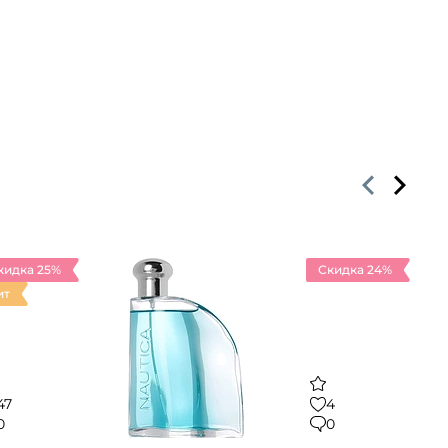
кидка 25%
Скидка 24%
ит
47
4
0
0