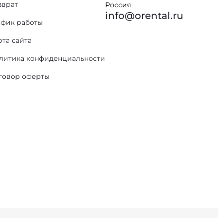
зврат
Россия
info@orental.ru
афик работы
рта сайта
литика конфиденциальности
говор оферты