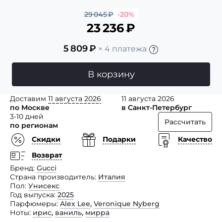
29 045
₽
-20%
23 236
₽
5 809
₽
× 4 платежа
В корзину
Доставим
11 августа 2026
11 августа 2026
по Москве
в Санкт-Петербург
3-10 дней
Рассчитать
по регионам
Скидки
Подарки
Качество
Возврат
Бренд
Gucci
Страна производитель
Италия
Пол
Унисекс
Год выпуска
2025
Парфюмеры
Alex Lee
,
Veronique Nyberg
Ноты
ирис
,
ваниль
,
мирра