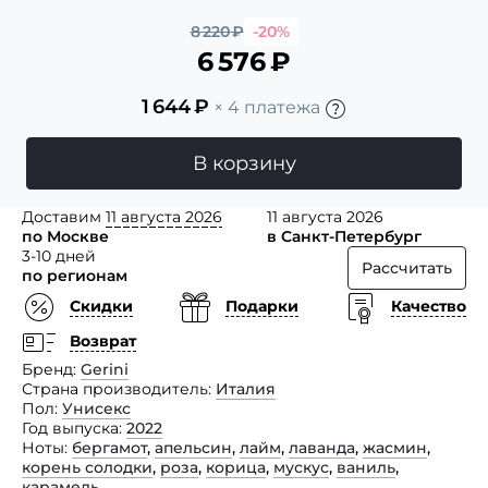
8 220
₽
-20%
6 576
₽
1 644
₽
× 4 платежа
В корзину
Доставим
11 августа 2026
11 августа 2026
по Москве
в Санкт-Петербург
3-10 дней
Рассчитать
по регионам
Скидки
Подарки
Качество
Возврат
Бренд
Gerini
Страна производитель
Италия
Пол
Унисекс
Год выпуска
2022
Ноты
бергамот
,
апельсин
,
лайм
,
лаванда
,
жасмин
,
корень солодки
,
роза
,
корица
,
мускус
,
ваниль
,
карамель