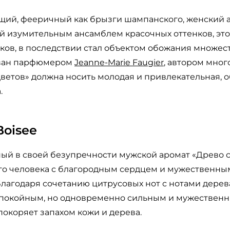
щий, фееричный как брызги шампанского, женский
й изумительным ансамблем красочных оттенков, этот
ков, в последствии стал объектом обожания множес
ован парфюмером
Jeanne-Marie Faugier
, автором мно
Цветов» должна носить молодая и привлекательная,
.
Boisee
ый в своей безупречности мужской аромат «Древо 
ого человека с благородным сердцем и мужественны
Благодаря сочетанию цитрусовых нот с нотами дерев
покойным, но одновременно сильным и мужественн
окоряет запахом кожи и дерева.