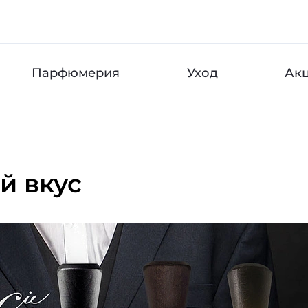
Парфюмерия
Уход
Ак
й вкус