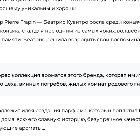
тоящему уникальны и хороши.
Pierre Frapin — Беатрис Куантро росла среди конья
оньяка стал для нее одним из самых ярких, волшебн
её памяти. Беатрис решила возродить свои воспомин
рес коллекция ароматов этого бренда, которая ими
 цеха, винных погребов, жилых комнат родового гн
длежит идея создания парфюма, который воплотил б
дома, всю его славную историю, безупречное качест
дующие ароматы…