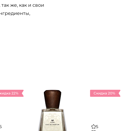
так же, как и свои
нгредиенты,
кидка 22%
Скидка 20%
5
5