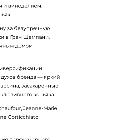
м и виноделием.
ьяк.
ену за безупречную
и в Гран Шампани.
ьячным домом
 диверсификации
 духов бренда — яркий
евесина, засахаренные
клюзивного коньяка.
chaufour, Jeanne-Marie
ne Corticchiato
ения парфюмерного