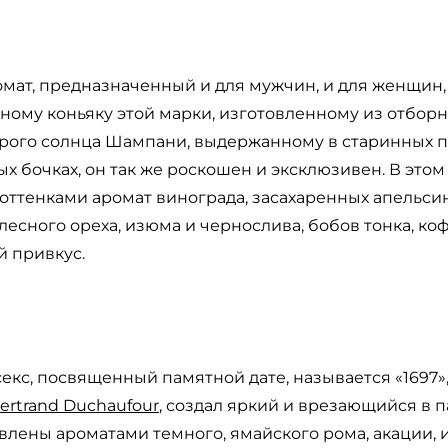
ат, предназначенный и для мужчин, и для женщин, 
ому коньяку этой марки, изготовленному из отборн
рого солнца Шампани, выдержанному в старинных п
х бочках, он так же роскошен и эксклюзивен. В эт
оттенками аромат винограда, засахаренных апельси
лесного ореха, изюма и чернослива, бобов тонка, коф
й привкус.
екс, посвященный памятной дате, называется «1697», 
ertrand Duchaufour
, создал яркий и врезающийся в п
влены ароматами темного, ямайского рома, акации,