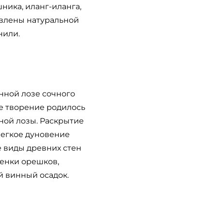
ника, иланг-иланга,
авлены натуральной
нили.
нной лозе сочного
ое творение родилось
ной лозы. Раскрытие
Легкое дуновение
е виды древних стен
тенки орешков,
 винный осадок.