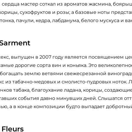
ы сердца мастер соткал из ароматов жасмина, боярыш
корицы, сухофруктов и розы; а базовые ноты предст
онка, пачули, кедра, лабданума, белого мускуса и ва
 Sarment
екс, выпущен в 2007 году является посвящением це
амые дорогие сорта вин и коньяка. Это великолепн
обогащать землю ветвями свежесрезанной виноград
кс из табачно-медовых и смолисто-пудровых ноток. 
чков табака, благоухание ладана, корицы, создающи
итавших события давно минувших дней. Слышатся от
ю, а в конце композиции будто выпадает добротный
 Fleurs