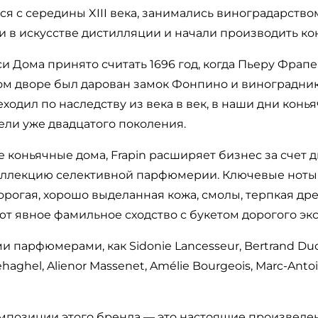
я с середины XIII века, занимались виноградарство
 в искусстве дистилляции и начали производить кон
си Дома принято считать 1696 год, когда Пьеру Фрап
ом дворе был дарован замок Фонпино и виноградник
одил по наследству из века в век, в наши дни кон
ели уже двадцатого поколения.
е коньячные дома, Frapin расширяет бизнес за счет
 коллекцию селективной парфюмерии. Ключевые ноты
орогая, хорошо выделанная кожа, смолы, терпкая др
 явное фамильное сходство с букетом дорогого экс
ми парфюмерами, как Sidonie Lancesseur, Bertrand Du
haghel, Alienor Massenet, Amélie Bourgeois, Marc-Antoi
мпозиции этого бренда — это настоящие произвед