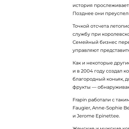
история прослеживаетс
Позднее они преуспели
Точкой отсчета летопи
службу при королевск
Семейный бизнес перех
управляют представит
Как и некоторые други
и в 2004 году создал
благородный коньяк, д
фрукты — обнаруживают
Frapin работали с таки
Faugier, Anne-Sophie Be
и Jerome Epinettee.
Женские и мужские ко