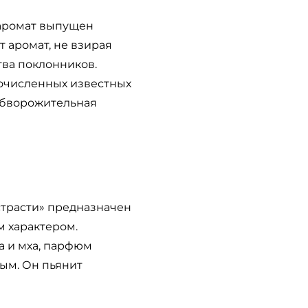
 аромат выпущен
 аромат, не взирая
тва поклонников.
гочисленных известных
 обворожительная
страсти» предназначен
м характером.
а и мха, парфюм
ым. Он пьянит