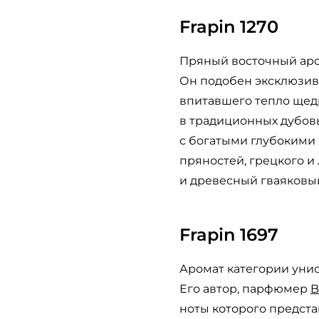
Frapin 1270
Пряный восточный аром
Он подобен эксклюзивн
впитавшего тепло щед
в традиционных дубовы
с богатыми глубокими 
пряностей, грецкого и 
и древесный гваяковы
Frapin 1697
Аромат категории унис
Его автор, парфюмер
B
ноты которого предста