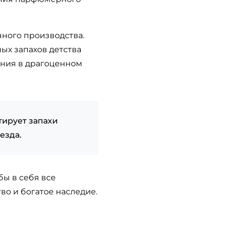
чного производства.
ых запахов детства
ания в драгоценном
тирует запахи
езда.
ы в себя все
во и богатое наследие.