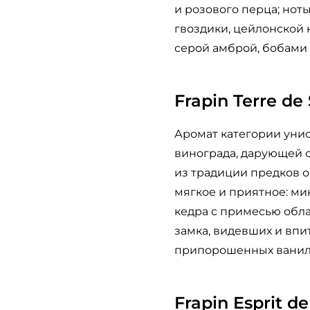
и розового перца; нот
гвоздики, цейлонской 
серой амброй, бобами т
Frapin Terre de
Аромат категории унис
винограда, дарующей с
из традиции предков 
мягкое и приятное: ми
кедра с примесью обла
замка, видевших и вп
припорошенных ваниль
Frapin Esprit de