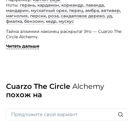
Ноты
герань
,
кардамон
,
кориандр
,
лаванда
,
мандарин
,
мускатный орех
,
перец
,
амбра
,
ветивер
,
магнолия
,
персик
,
роза
,
сандаловое дерево
,
уд
,
фиалка
,
бензоин
,
кедр
,
мускус
Тайна алхимии наконец раскрыта! Это — Cuarzo The
Circle Alchemy.
Читать дальше
Именно с этим ароматом вы почувствуете всю мощь
философского камня. С помощью золота, платины,
родия, индия и алмазного кварца образуется
невероятное ароматное творение. Откройте ему свой
разум и сердце. Cuarzo The Circle Alchemy
представляет собой изысканное сочетание из лучших
в мире натуральных ингридиентов, каждый
из которых способен оплодотворить друг друга,
Cuarzo The Circle
Alchemy
счастливо объединяясь в магический парфюм. Этот
похож на
парфюм подарит вам душистые молекулы
и отпечатки энергии из-за контакта с которыми
постигается вся мудрость алхимиков " философский
камень «…