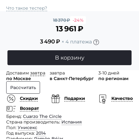
Что такое тестер?
18 370
₽
-24%
13 961
₽
3 490
₽
× 4 платежа
В корзину
Доставим
завтра
завтра
3-10 дней
по Москве
в Санкт-Петербург
по регионам
Рассчитать
Скидки
Подарки
Качество
Возврат
Бренд
Cuarzo The Circle
Страна производитель
Испания
Пол
Унисекс
Год выпуска
2014
Парфюмер
Ramón Béjar