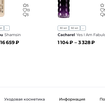
5
13
3
мл
...
30 мл
50 мл
...
ou
Shamsin
Cacharel
Yes I Am Fabul
–
16 659
₽
1 104
₽ –
3 328
₽
ину
В корзину
В избранное
В
Уходовая косметика
Информация
П