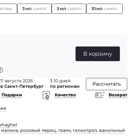
естер
3 мл
сэмпл
5 мл
сэмпл
10 мл
сэмпл
В корзину
11 августа 2026
3-10 дней
Рассчитать
в Санкт-Петербург
по регионам
Подарки
Качество
Возврат
рея
ehaghel
,
малина
,
розовый перец
,
гваяк
,
гелиотроп
,
ванильный