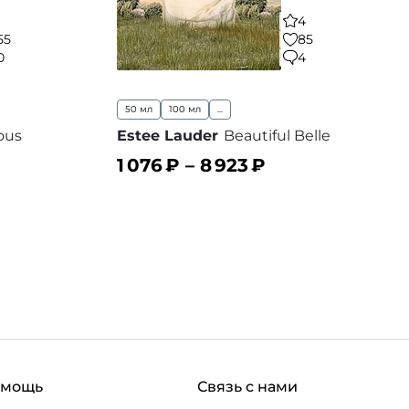
4
55
85
0
4
50 мл
100 мл
...
ous
Estee Lauder
Beautiful Belle
1 076
₽ –
8 923
₽
В корзину
 избранное
В избранное
омощь
Связь с нами