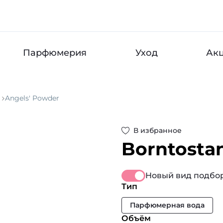
Парфюмерия
Уход
Ак
Angels' Powder
В избранное
Borntosta
Новый вид подбор
Тип
Парфюмерная вода
Объём