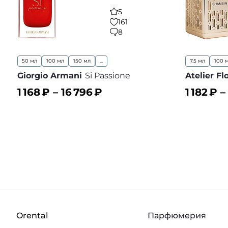
5
161
8
50 мл
100 мл
150 мл
...
7.5 мл
100 
Giorgio Armani
Si Passione
Atelier Fl
1 168
₽ –
16 796
₽
1 182
₽ 
В корзину
В корз
В избранное
Orental
Парфюмерия