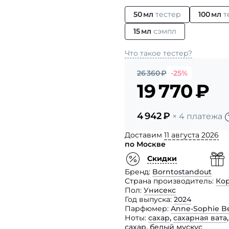
50 мл
тестер
100 мл
т
15 мл
сэмпл
Что такое тестер?
26 360
₽
-25%
19 770
₽
4 942
₽
× 4 платежа
Доставим
11 августа 2026
по Москве
Скидки
Бренд
Borntostandout
Страна производитель
Ко
Пол
Унисекс
Год выпуска
2024
Парфюмер
Anne-Sophie B
Ноты
сахар
,
сахарная вата
сахар
,
белый мускус