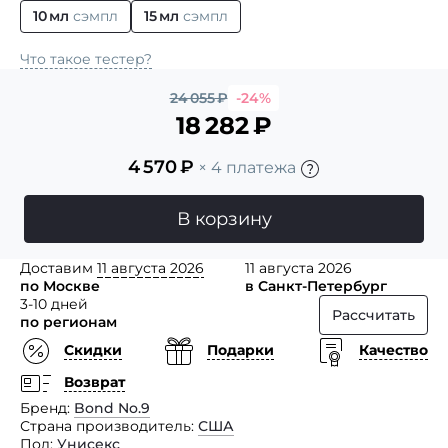
10 мл
сэмпл
15 мл
сэмпл
Что такое тестер?
24 055
₽
-24%
18 282
₽
4 570
₽
× 4 платежа
В корзину
Доставим
11 августа 2026
11 августа 2026
по Москве
в Санкт-Петербург
3-10 дней
Рассчитать
по регионам
Скидки
Подарки
Качество
Возврат
Бренд
Bond No.9
Страна производитель
США
Пол
Унисекс