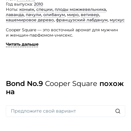
Год выпуска
2010
Ноты
коньяк
,
специи
,
плоды можжевельника
,
лаванда
,
пачули
,
олибанум
,
миро
,
ветивер
,
кашемировое дерево
,
французский лабданум
,
мускус
Cooper Square — это восточный аромат для мужчин
и женщин-парфюмом-унисекс.
Читать дальше
Названный в честь знаменитого нью-йоркского
архитектурно-художественного колледжа Cooper
Union, который является старейшим
образовательным учреждением Соединенных Штатов
Америки. Насыщенное и разнообразное
парфюмерное произведение меняет свои оттенки
в течение дня — от теплого и пряного до холодного.
Аромат Cooper Square можно смело назвать
Bond No.9
Cooper Square
похож
повседневным. Он подарит свежесть, легкость
на
и заряд бодрости на целый день.