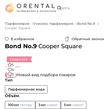
ORENTAL
Искать
ПАРФЮМЕРИЯ И КОСМЕТИКА
Парфюмерия
Унисекс парфюмерия
Bond No.9
Cooper Square
В избранное
Обратный звонок
Bond No.9
Cooper Square
Скидка 24%
5
4
3
Новый вид подбора товаров
Тип
Парфюмерная вода
Объём
100 мл
тестер
3 мл
сэмпл
5 мл
сэмпл