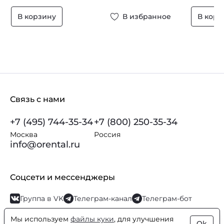
В корзину
В избранное
В корз
Связь с нами
+7 (495) 744-35-34
+7 (800) 250-35-34
Москва
Россия
info@orental.ru
Соцсети и мессенджеры
Группа в VK
Телеграм-канал
Телеграм-бот
Мы используем
файлы куки
, для улучшения
Ok