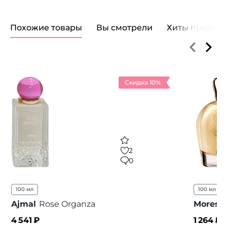
Похожие товары
Вы смотрели
Хиты продаж
Скидка 10%
2
0
100 мл
100 мл
..
Ajmal
Rose Organza
Moresq
4 541
₽
1 264
₽ 