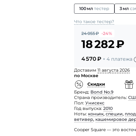
100 мл
тестер
3 мл
сэ
Что такое тестер?
24 055
₽
-24%
18 282
₽
4 570
₽
× 4 платежа
Доставим
11 августа 2026
по Москве
Скидки
Бренд
Bond No.9
Страна производитель
СШ
Пол
Унисекс
Год выпуска
2010
Ноты
коньяк
,
специи
,
плод
ветивер
,
кашемировое де
Cooper Square — это вост