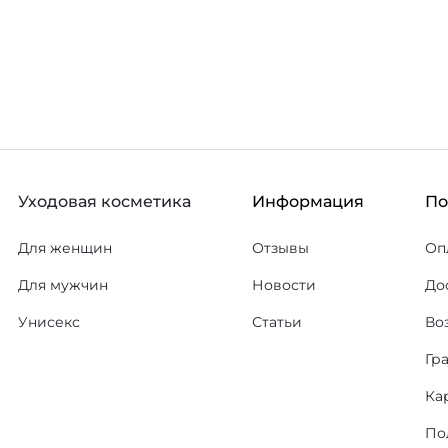
ину
В корзину
В избранное
В
Уходовая косметика
Информация
П
Для женщин
Отзывы
Оп
Для мужчин
Новости
До
Унисекс
Статьи
Во
Гр
Ка
По