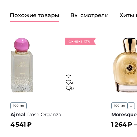
Похожие товары
Вы смотрели
Хиты
Скидка 10%
2
0
100 мл
100 мл
...
Ajmal
Rose Organza
Moresque
4 541
₽
1 264
₽ 