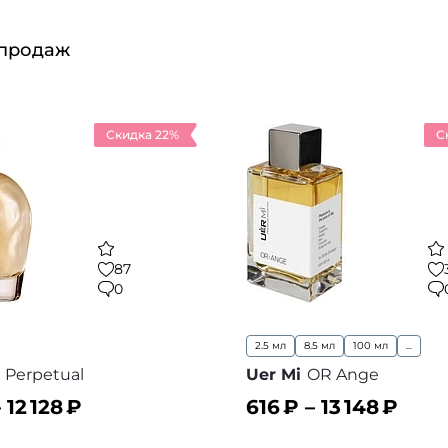
 продаж
Скидка 22%
С
87
0
2.5 мл
8.5 мл
100 мл
...
Perpetual
Uer Mi
OR Ange
–
12 128
₽
616
₽ –
13 148
₽