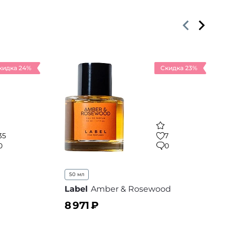
кидка 24%
Скидка 23%
35
7
0
0
50 мл
Label
Amber & Rosewood
8 971
₽