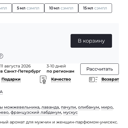
мпл
5 мл
сэмпл
10 мл
сэмпл
15 мл
сэмпл
В корзину
11 августа 2026
3-10 дней
Рассчитать
в Санкт-Петербург
по регионам
Подарки
Качество
Возврат
А
ы можжевельника
,
лаванда
,
пачули
,
олибанум
,
миро
,
рево
,
французский лабданум
,
мускус
очный аромат для мужчин и женщин-парфюмом-унисекс.