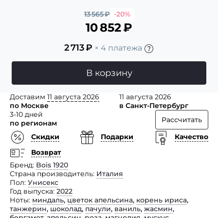
13 565
₽
-20%
10 852
₽
2 713
₽
× 4 платежа
В корзину
Доставим
11 августа 2026
11 августа 2026
по Москве
в Санкт-Петербург
3-10 дней
Рассчитать
по регионам
Скидки
Подарки
Качество
Возврат
Бренд
Bois 1920
Страна производитель
Италия
Пол
Унисекс
Год выпуска
2022
Ноты
миндаль
,
цветок апельсина
,
корень ириса
,
танжерин
,
шоколад
,
пачули
,
ваниль
,
жасмин
,
бергамот
,
апельсин
,
роза
,
магнолия
,
мускус