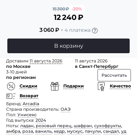
15 300
₽
-20%
12 240
₽
3 060
₽
× 4 платежа
В корзину
Доставим
11 августа 2026
11 августа 2026
по Москве
в Санкт-Петербург
3-10 дней
Рассчитать
по регионам
Скидки
Подарки
Качество
Возврат
Бренд
Arcadia
Страна производитель
ОАЭ
Пол
Унисекс
Год выпуска
2024
Ноты
ладан
,
розовый перец
,
шафран
,
сухофрукты
,
амбра
,
роза
,
ваниль
,
кедр
,
мускус
,
пачули
,
сандал
,
уд