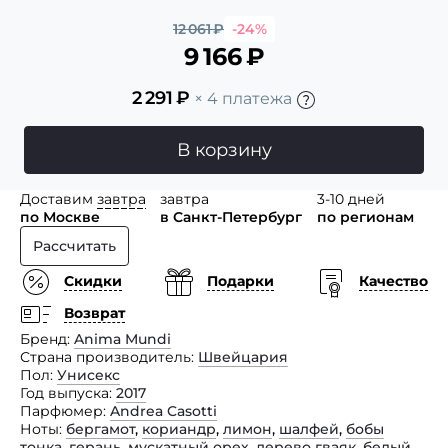
12 061
₽
-24%
9 166
₽
2 291
₽
× 4 платежа
В корзину
Доставим
завтра
завтра
3-10 дней
по Москве
в Санкт-Петербург
по регионам
Рассчитать
Скидки
Подарки
Качество
Возврат
Бренд
Anima Mundi
Страна производитель
Швейцария
Пол
Унисекс
Год выпуска
2017
Парфюмер
Andrea Casotti
Ноты
бергамот
,
кориандр
,
лимон
,
шалфей
,
бобы
тонка
,
герань
,
мускатный орех
,
дерево гваяк
,
белый