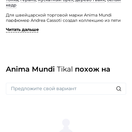
кедр
Для швейцарской торговой марки Anima Mundi
парфюмер Andrea Cassoti создал коллекцию из пяти
ароматов, каждый из них воплощает божественную
Читать дальше
сущность, наполняющую жизнь человека.
Они не ограничены рамками гендерности, поэтому
одинаково подходят мужчинам и женщинам. Аромат
Tikal пополнил группу древесно-пряных и передает
связь с историей Мутульского царства.
Anima Mundi
Tikal
похож на