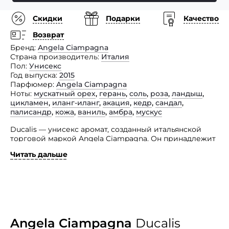
Скидки
Подарки
Качество
Возврат
Бренд
Angela Ciampagna
Страна производитель
Италия
Пол
Унисекс
Год выпуска
2015
Парфюмер
Angela Ciampagna
Ноты
мускатный орех
,
герань
,
соль
,
роза
,
ландыш
,
цикламен
,
иланг-иланг
,
акация
,
кедр
,
сандал
,
палисандр
,
кожа
,
ваниль
,
амбра
,
мускус
Ducalis — унисекс аромат, созданный итальянской
торговой маркой Angela Ciampagna. Он принадлежит
к группе древесно-мускусных цветочных и отличается
Читать дальше
легким, чувственным и таинственным звучанием.
Это ароматное воплощение прогулки по лесу, где
шмели и бабочки сопровождают вас, перелетая
с цветка на цветок. Этот изыск станет предвестником
скорых перемен ук лучшему в вашей жизни.
Angela Ciampagna
Ducalis