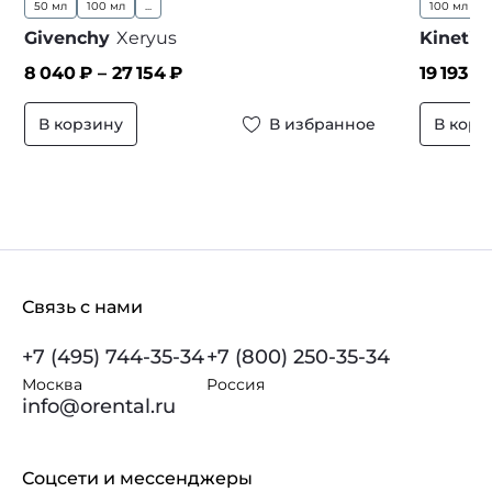
50 мл
100 мл
...
100 мл
..
Givenchy
Xeryus
Kinetic
8 040
₽ –
27 154
₽
19 193
₽ 
В корзину
В избранное
В корз
Связь с нами
+7 (495) 744-35-34
+7 (800) 250-35-34
Москва
Россия
info@orental.ru
Соцсети и мессенджеры