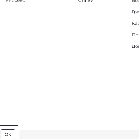
Унисекс
Статьи
Во
Гр
Ка
По
До
а
Ok
ки