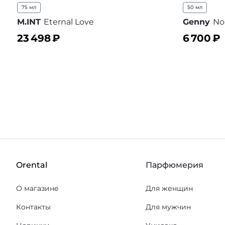
75 мл
50 мл
M.INT
Eternal Love
Genny
No
23 498
₽
6 700
₽
В корзину
В корз
В избранное
Orental
Парфюмерия
О магазине
Для женщин
Контакты
Для мужчин