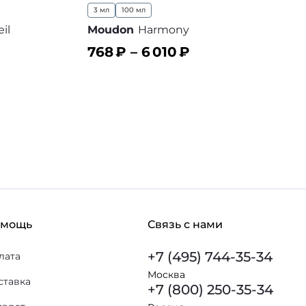
3 мл
100 мл
il
Moudon
Harmony
768
₽ –
6 010
₽
В корзину
В избранное
 избранное
омощь
Связь с нами
+7 (495) 744-35-34
лата
Москва
ставка
+7 (800) 250-35-34