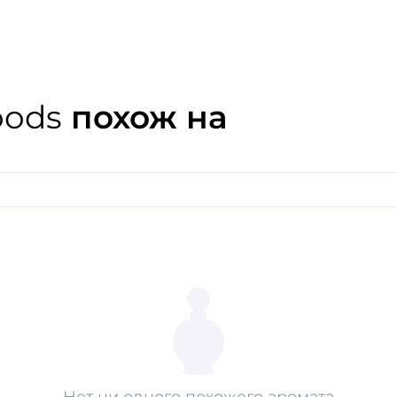
туманной тьмы, освещенной
свежести солодки. Древес
своим первоначальным теп
Окунитесь в умиротворяющ
и красоту.
oods
похож на
Нет ни одного похожего аромата