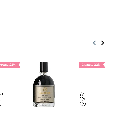
кидка 22%
Скидка 22%
4.6
6
1
5
0