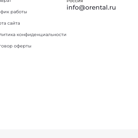
зврат
Россия
info@orental.ru
афик работы
рта сайта
литика конфиденциальности
говор оферты