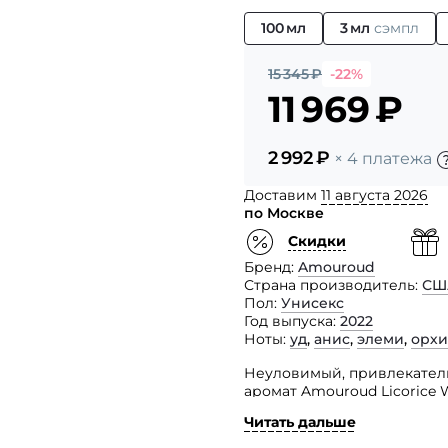
100 мл
3 мл
сэмпл
15 345
₽
-22%
11 969
₽
2 992
₽
× 4 платежа
Доставим
11 августа 2026
по Москве
Скидки
Бренд
Amouroud
Страна производитель
СШ
Пол
Унисекс
Год выпуска
2022
Ноты
уд
,
анис
,
элеми
,
орхи
Неуловимый, привлекатель
аромат Amouroud Licorice
привыкание.
Читать дальше
Бренд Amouroud переносит