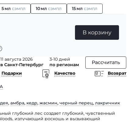
5 мл
сэмпл
10 мл
сэмпл
15 мл
сэмпл
В корзину
11 августа 2026
3-10 дней
Рассчитать
в Санкт-Петербург
по регионам
Подарки
Качество
Возврат
А
дея
,
амбра
,
кедр
,
жасмин
,
черный перец
,
лакричник
ный глубокий лес создает глубокий, чувственный
 Woods, излучающий роскошь и вызывающий
 нас через ароматное исследование таинственной