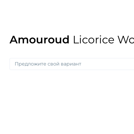
Amouroud
Licorice W