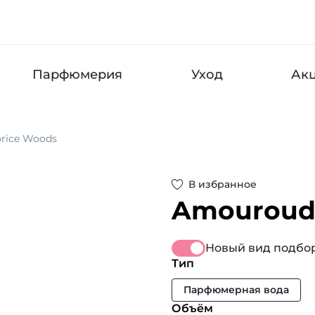
Парфюмерия
Уход
Ак
orice Woods
В избранное
Amourou
Новый вид подбор
Тип
Парфюмерная вода
Объём