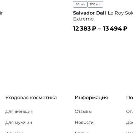
50 мл
100 мл
ir
Salvador Dali
Le Roy Sole
Extreme
12 383
₽ –
13 494
₽
ину
В избранное
В корзину
В
Уходовая косметика
Информация
П
Для женщин
Отзывы
Оп
Для мужчин
Новости
До