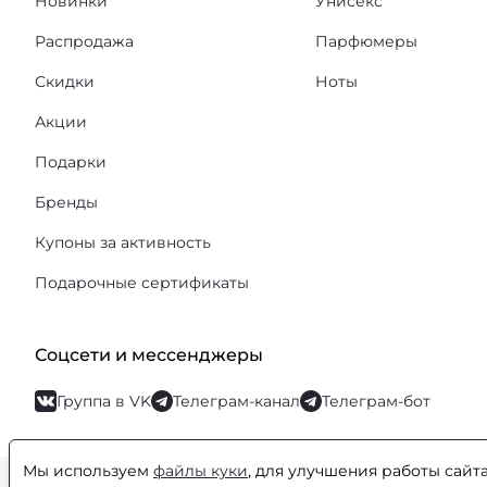
Новинки
Унисекс
Распродажа
Парфюмеры
Скидки
Ноты
Акции
Подарки
Бренды
Купоны за активность
Подарочные сертификаты
Соцсети и мессенджеры
Группа в VK
Телеграм-канал
Телеграм-бот
Мы используем
файлы куки
, для улучшения работы сайт
© Orental.ru 2007–2026
Интернет-магазин парфюмерии и космети